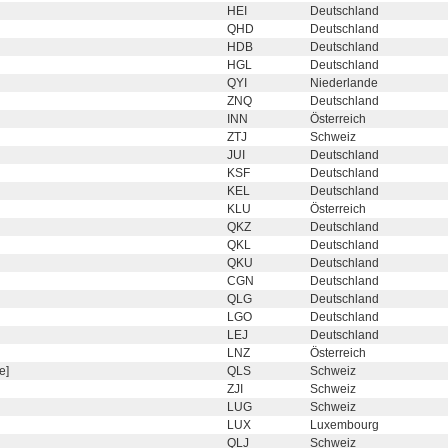
HEI
Deutschland
QHD
Deutschland
HDB
Deutschland
HGL
Deutschland
QYI
Niederlande
ZNQ
Deutschland
INN
Österreich
ZTJ
Schweiz
JUI
Deutschland
KSF
Deutschland
KEL
Deutschland
KLU
Österreich
QKZ
Deutschland
QKL
Deutschland
QKU
Deutschland
CGN
Deutschland
QLG
Deutschland
LGO
Deutschland
LEJ
Deutschland
LNZ
Österreich
e]
QLS
Schweiz
ZJI
Schweiz
LUG
Schweiz
LUX
Luxembourg
QLJ
Schweiz