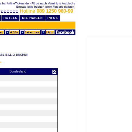
 bei AirlineTickets.de - Flüge nach Vereinigte Arabische
Emirate billig buchen beim Flugspezialisten!
Hotline
089 1250 960-99
HOTELS
MIETWAGEN
INFOS
ATE BILLIG BUCHEN
Bundesland