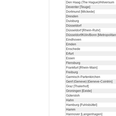
Den Haag (The Hague)/Hilversum
Deventer [Teuge]
Dortmund [Wickede]
Dresden
Duisburg
Düsseldorf
Düsseldorf [Rhein-Ruhr]
Düsseldorf/Köln/Bonn [Metropolitan
Eindhoven
Emden
Enschede
Erfurt
Essen
Flensburg
Frankfurt [Rhein-Main]
Freiburg
Garmisch-Partenkirchen
Genf (Geneve) [Geneve-Cointrin]
Graz [Thalerhof]
Groningen [Eeide]
Gütersloh
Hahn
Hamburg [Fuhlsbüttel]
Hamm
Hannover [Langenhagen]