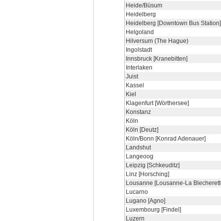
Heide/Büsum
Heidelberg
Heidelberg [Downtown Bus Station]
Helgoland
Hilversum (The Hague)
Ingolstadt
Innsbruck [Kranebitten]
Interlaken
Juist
Kassel
Kiel
Klagenfurt [Wörthersee]
Konstanz
Köln
Köln [Deutz]
Köln/Bonn [Konrad Adenauer]
Landshut
Langeoog
Leipzig [Schkeuditz]
Linz [Horsching]
Lousanne [Lousanne-La Blecherett
Lucarno
Lugano [Agno]
Luxembourg [Findel]
Luzern