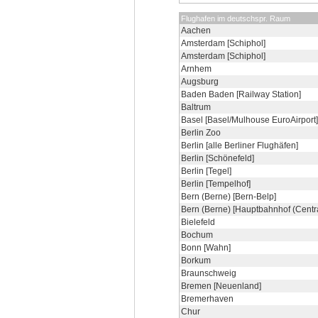
Flughafen im deutschspr. Raum
Aachen
Amsterdam [Schiphol]
Amsterdam [Schiphol]
Arnhem
Augsburg
Baden Baden [Railway Station]
Baltrum
Basel [Basel/Mulhouse EuroAirport]
Berlin Zoo
Berlin [alle Berliner Flughäfen]
Berlin [Schönefeld]
Berlin [Tegel]
Berlin [Tempelhof]
Bern (Berne) [Bern-Belp]
Bern (Berne) [Hauptbahnhof (Centra
Bielefeld
Bochum
Bonn [Wahn]
Borkum
Braunschweig
Bremen [Neuenland]
Bremerhaven
Chur