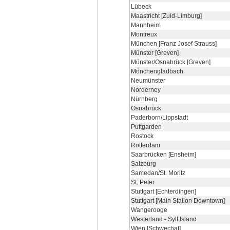
Lübeck
Maastricht [Zuid-Limburg]
Mannheim
Montreux
München [Franz Josef Strauss]
Münster [Greven]
Münster/Osnabrück [Greven]
Mönchengladbach
Neumünster
Norderney
Nürnberg
Osnabrück
Paderborn/Lippstadt
Puttgarden
Rostock
Rotterdam
Saarbrücken [Ensheim]
Salzburg
Samedan/St. Moritz
St. Peter
Stuttgart [Echterdingen]
Stuttgart [Main Station Downtown]
Wangerooge
Westerland - Sylt Island
Wien [Schwechat]