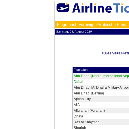
Flüge nach Vereinigte Arabische Emira
Samstag, 08. August 2026 ¦
FLÜGE VEREINIGTE
Flughafen
Abu Dhabi [Nadia International Airp
Dubai
Abu Dhabi [Al Dhafra Military Airpor
Abu Dhabi [Bettina]
Ajman City
Al Ain
Alfujairah (Fujairah)
Dnata
Ras al Khaymah
Sharjah