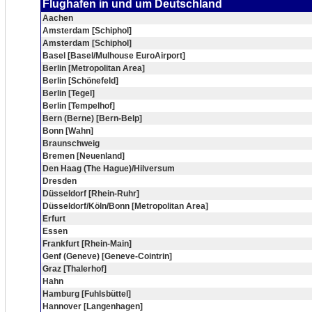
Flughafen in und um Deutschland
Aachen
Amsterdam [Schiphol]
Amsterdam [Schiphol]
Basel [Basel/Mulhouse EuroAirport]
Berlin [Metropolitan Area]
Berlin [Schönefeld]
Berlin [Tegel]
Berlin [Tempelhof]
Bern (Berne) [Bern-Belp]
Bonn [Wahn]
Braunschweig
Bremen [Neuenland]
Den Haag (The Hague)/Hilversum
Dresden
Düsseldorf [Rhein-Ruhr]
Düsseldorf/Köln/Bonn [Metropolitan Area]
Erfurt
Essen
Frankfurt [Rhein-Main]
Genf (Geneve) [Geneve-Cointrin]
Graz [Thalerhof]
Hahn
Hamburg [Fuhlsbüttel]
Hannover [Langenhagen]