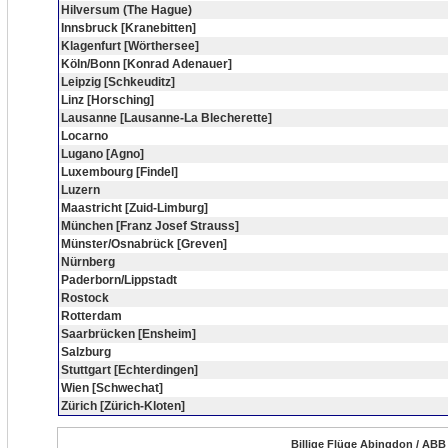
Hilversum (The Hague)
Innsbruck [Kranebitten]
Klagenfurt [Wörthersee]
Köln/Bonn [Konrad Adenauer]
Leipzig [Schkeuditz]
Linz [Horsching]
Lausanne [Lausanne-La Blecherette]
Locarno
Lugano [Agno]
Luxembourg [Findel]
Luzern
Maastricht [Zuid-Limburg]
München [Franz Josef Strauss]
Münster/Osnabrück [Greven]
Nürnberg
Paderborn/Lippstadt
Rostock
Rotterdam
Saarbrücken [Ensheim]
Salzburg
Stuttgart [Echterdingen]
Wien [Schwechat]
Zürich [Zürich-Kloten]
Billige Flüge Abingdon / ABB