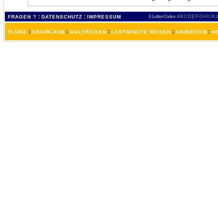
:
:
3 Letter-Codes
A
B
C
D
E
F
G
H
I
J
K
FRAGEN ?
DATENSCHUTZ
IMPRESSUM
:
:
:
:
:
FLÜGE
SKIURLAUB
GOLFREISEN
LASTMINUTE REISEN
SKIREISEN
H