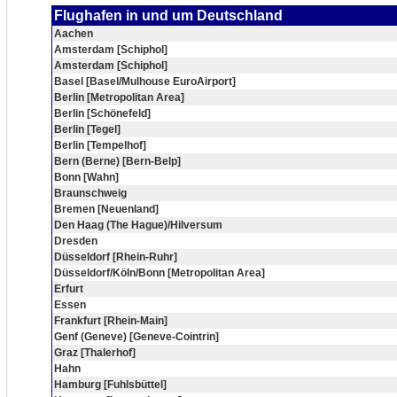
Flughafen in und um Deutschland
Aachen
Amsterdam [Schiphol]
Amsterdam [Schiphol]
Basel [Basel/Mulhouse EuroAirport]
Berlin [Metropolitan Area]
Berlin [Schönefeld]
Berlin [Tegel]
Berlin [Tempelhof]
Bern (Berne) [Bern-Belp]
Bonn [Wahn]
Braunschweig
Bremen [Neuenland]
Den Haag (The Hague)/Hilversum
Dresden
Düsseldorf [Rhein-Ruhr]
Düsseldorf/Köln/Bonn [Metropolitan Area]
Erfurt
Essen
Frankfurt [Rhein-Main]
Genf (Geneve) [Geneve-Cointrin]
Graz [Thalerhof]
Hahn
Hamburg [Fuhlsbüttel]