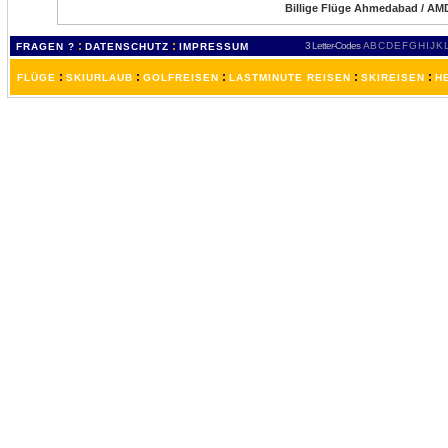
Billige Flüge Ahmedabad / AMD
:
:
3 Letter-Codes
A
B
C
D
E
F
G
H
I
J
K
FRAGEN ?
DATENSCHUTZ
IMPRESSUM
:
:
:
:
:
FLÜGE
SKIURLAUB
GOLFREISEN
LASTMINUTE REISEN
SKIREISEN
H