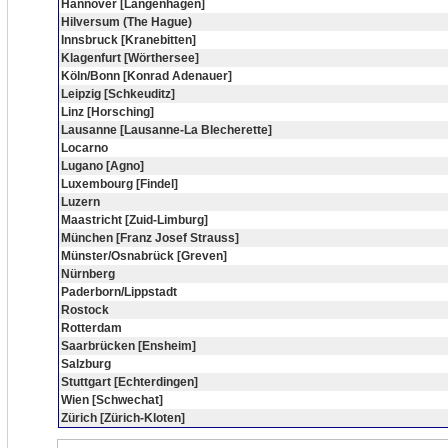
Hannover [Langenhagen]
Hilversum (The Hague)
Innsbruck [Kranebitten]
Klagenfurt [Wörthersee]
Köln/Bonn [Konrad Adenauer]
Leipzig [Schkeuditz]
Linz [Horsching]
Lausanne [Lausanne-La Blecherette]
Locarno
Lugano [Agno]
Luxembourg [Findel]
Luzern
Maastricht [Zuid-Limburg]
München [Franz Josef Strauss]
Münster/Osnabrück [Greven]
Nürnberg
Paderborn/Lippstadt
Rostock
Rotterdam
Saarbrücken [Ensheim]
Salzburg
Stuttgart [Echterdingen]
Wien [Schwechat]
Zürich [Zürich-Kloten]