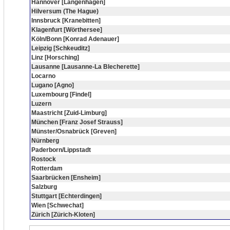
Hannover [Langenhagen]
Hilversum (The Hague)
Innsbruck [Kranebitten]
Klagenfurt [Wörthersee]
Köln/Bonn [Konrad Adenauer]
Leipzig [Schkeuditz]
Linz [Horsching]
Lausanne [Lausanne-La Blecherette]
Locarno
Lugano [Agno]
Luxembourg [Findel]
Luzern
Maastricht [Zuid-Limburg]
München [Franz Josef Strauss]
Münster/Osnabrück [Greven]
Nürnberg
Paderborn/Lippstadt
Rostock
Rotterdam
Saarbrücken [Ensheim]
Salzburg
Stuttgart [Echterdingen]
Wien [Schwechat]
Zürich [Zürich-Kloten]