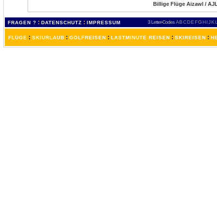
Billige Flüge Aizawl / AJ
:
:
3 Letter-Codes
A
B
C
D
E
F
G
H
I
J
K
FRAGEN ?
DATENSCHUTZ
IMPRESSUM
:
:
:
:
:
FLÜGE
SKIURLAUB
GOLFREISEN
LASTMINUTE REISEN
SKIREISEN
H