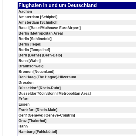
Flughafen in und um Deutschland
Aachen
Amsterdam [Schiphol]
Amsterdam [Schiphol]
Basel [Basel/Mulhouse EuroAirport]
Berlin [Metropolitan Area]
Berlin [Schönefeld]
Berlin [Tegel]
Berlin [Tempelhof]
Bern (Berne) [Bern-Belp]
Bonn [Wahn]
Braunschweig
Bremen [Neuenland]
Den Haag (The Hague)/Hilversum
Dresden
Düsseldorf [Rhein-Ruhr]
Düsseldorf/Köln/Bonn [Metropolitan Area]
Erfurt
Essen
Frankfurt [Rhein-Main]
Genf (Geneve) [Geneve-Cointrin]
Graz [Thalerhof]
Hahn
Hamburg [Fuhlsbüttel]