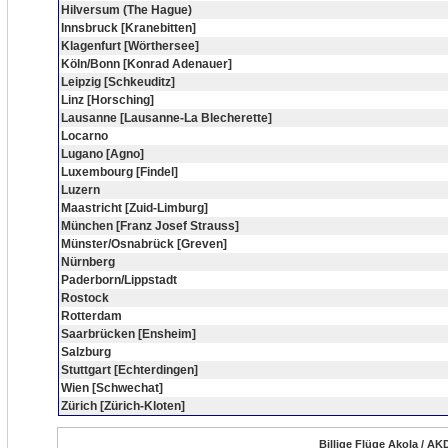
Hilversum (The Hague)
Innsbruck [Kranebitten]
Klagenfurt [Wörthersee]
Köln/Bonn [Konrad Adenauer]
Leipzig [Schkeuditz]
Linz [Horsching]
Lausanne [Lausanne-La Blecherette]
Locarno
Lugano [Agno]
Luxembourg [Findel]
Luzern
Maastricht [Zuid-Limburg]
München [Franz Josef Strauss]
Münster/Osnabrück [Greven]
Nürnberg
Paderborn/Lippstadt
Rostock
Rotterdam
Saarbrücken [Ensheim]
Salzburg
Stuttgart [Echterdingen]
Wien [Schwechat]
Zürich [Zürich-Kloten]
Billige Flüge Akola / AK