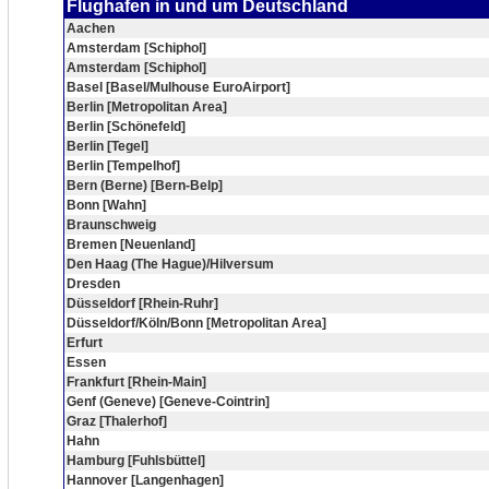
Flughafen in und um Deutschland
Aachen
Amsterdam [Schiphol]
Amsterdam [Schiphol]
Basel [Basel/Mulhouse EuroAirport]
Berlin [Metropolitan Area]
Berlin [Schönefeld]
Berlin [Tegel]
Berlin [Tempelhof]
Bern (Berne) [Bern-Belp]
Bonn [Wahn]
Braunschweig
Bremen [Neuenland]
Den Haag (The Hague)/Hilversum
Dresden
Düsseldorf [Rhein-Ruhr]
Düsseldorf/Köln/Bonn [Metropolitan Area]
Erfurt
Essen
Frankfurt [Rhein-Main]
Genf (Geneve) [Geneve-Cointrin]
Graz [Thalerhof]
Hahn
Hamburg [Fuhlsbüttel]
Hannover [Langenhagen]