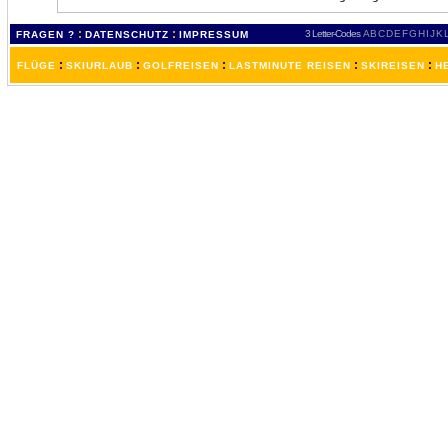
:
:
3 Letter-Codes
A
B
C
D
E
F
G
H
I
J
K
FRAGEN ?
DATENSCHUTZ
IMPRESSUM
:
:
:
:
:
FLÜGE
SKIURLAUB
GOLFREISEN
LASTMINUTE REISEN
SKIREISEN
H