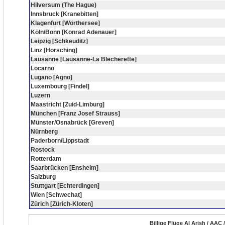
Hilversum (The Hague)
Innsbruck [Kranebitten]
Klagenfurt [Wörthersee]
Köln/Bonn [Konrad Adenauer]
Leipzig [Schkeuditz]
Linz [Horsching]
Lausanne [Lausanne-La Blecherette]
Locarno
Lugano [Agno]
Luxembourg [Findel]
Luzern
Maastricht [Zuid-Limburg]
München [Franz Josef Strauss]
Münster/Osnabrück [Greven]
Nürnberg
Paderborn/Lippstadt
Rostock
Rotterdam
Saarbrücken [Ensheim]
Salzburg
Stuttgart [Echterdingen]
Wien [Schwechat]
Zürich [Zürich-Kloten]
Billige Flüge Al Arish / AAC