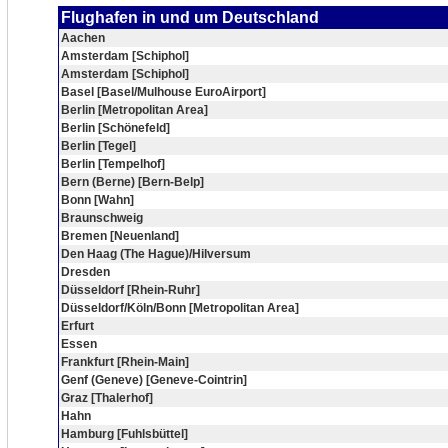
Flughafen in und um Deutschland
Aachen
Amsterdam [Schiphol]
Amsterdam [Schiphol]
Basel [Basel/Mulhouse EuroAirport]
Berlin [Metropolitan Area]
Berlin [Schönefeld]
Berlin [Tegel]
Berlin [Tempelhof]
Bern (Berne) [Bern-Belp]
Bonn [Wahn]
Braunschweig
Bremen [Neuenland]
Den Haag (The Hague)/Hilversum
Dresden
Düsseldorf [Rhein-Ruhr]
Düsseldorf/Köln/Bonn [Metropolitan Area]
Erfurt
Essen
Frankfurt [Rhein-Main]
Genf (Geneve) [Geneve-Cointrin]
Graz [Thalerhof]
Hahn
Hamburg [Fuhlsbüttel]