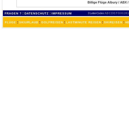
Billige Flüge Albury / ABX 
:
:
3 Letter-Codes
A
B
C
D
E
F
G
H
I
J
K
FRAGEN ?
DATENSCHUTZ
IMPRESSUM
:
:
:
:
:
FLÜGE
SKIURLAUB
GOLFREISEN
LASTMINUTE REISEN
SKIREISEN
H