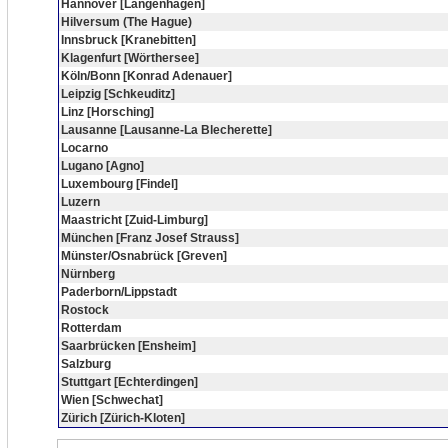
Hannover [Langenhagen]
Hilversum (The Hague)
Innsbruck [Kranebitten]
Klagenfurt [Wörthersee]
Köln/Bonn [Konrad Adenauer]
Leipzig [Schkeuditz]
Linz [Horsching]
Lausanne [Lausanne-La Blecherette]
Locarno
Lugano [Agno]
Luxembourg [Findel]
Luzern
Maastricht [Zuid-Limburg]
München [Franz Josef Strauss]
Münster/Osnabrück [Greven]
Nürnberg
Paderborn/Lippstadt
Rostock
Rotterdam
Saarbrücken [Ensheim]
Salzburg
Stuttgart [Echterdingen]
Wien [Schwechat]
Zürich [Zürich-Kloten]