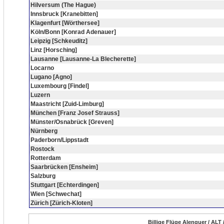
Hilversum (The Hague)
Innsbruck [Kranebitten]
Klagenfurt [Wörthersee]
Köln/Bonn [Konrad Adenauer]
Leipzig [Schkeuditz]
Linz [Horsching]
Lausanne [Lausanne-La Blecherette]
Locarno
Lugano [Agno]
Luxembourg [Findel]
Luzern
Maastricht [Zuid-Limburg]
München [Franz Josef Strauss]
Münster/Osnabrück [Greven]
Nürnberg
Paderborn/Lippstadt
Rostock
Rotterdam
Saarbrücken [Ensheim]
Salzburg
Stuttgart [Echterdingen]
Wien [Schwechat]
Zürich [Zürich-Kloten]
Billige Flüge Alenquer / ALT 