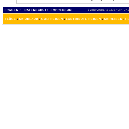
:
:
3 Letter-Codes
A
B
C
D
E
F
G
H
I
J
K
FRAGEN ?
DATENSCHUTZ
IMPRESSUM
:
:
:
:
:
FLÜGE
SKIURLAUB
GOLFREISEN
LASTMINUTE REISEN
SKIREISEN
H