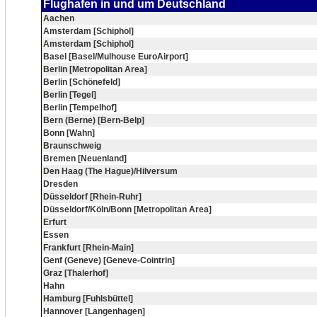
Flughafen in und um Deutschland
Aachen
Amsterdam [Schiphol]
Amsterdam [Schiphol]
Basel [Basel/Mulhouse EuroAirport]
Berlin [Metropolitan Area]
Berlin [Schönefeld]
Berlin [Tegel]
Berlin [Tempelhof]
Bern (Berne) [Bern-Belp]
Bonn [Wahn]
Braunschweig
Bremen [Neuenland]
Den Haag (The Hague)/Hilversum
Dresden
Düsseldorf [Rhein-Ruhr]
Düsseldorf/Köln/Bonn [Metropolitan Area]
Erfurt
Essen
Frankfurt [Rhein-Main]
Genf (Geneve) [Geneve-Cointrin]
Graz [Thalerhof]
Hahn
Hamburg [Fuhlsbüttel]
Hannover [Langenhagen]