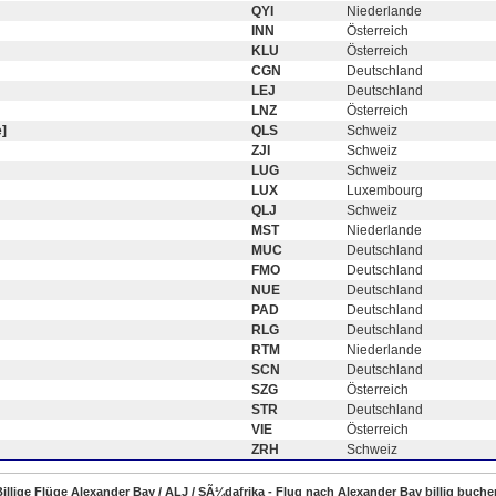
QYI
Niederlande
INN
Österreich
KLU
Österreich
CGN
Deutschland
LEJ
Deutschland
LNZ
Österreich
]
QLS
Schweiz
ZJI
Schweiz
LUG
Schweiz
LUX
Luxembourg
QLJ
Schweiz
MST
Niederlande
MUC
Deutschland
FMO
Deutschland
NUE
Deutschland
PAD
Deutschland
RLG
Deutschland
RTM
Niederlande
SCN
Deutschland
SZG
Österreich
STR
Deutschland
VIE
Österreich
ZRH
Schweiz
Billige Flüge Alexander Bay / ALJ / SÃ¼dafrika - Flug nach Alexander Bay billig buche