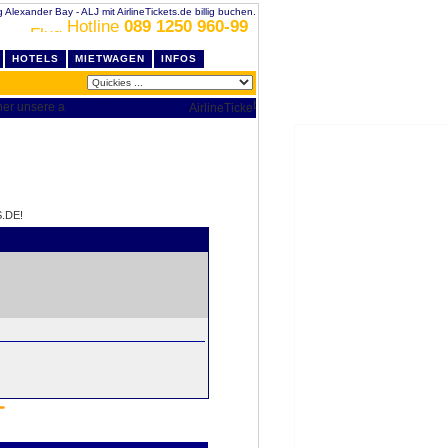
g Alexander Bay - ALJ mit AirlineTickets.de billig buchen.
Hotline
089 1250 960-99
HOTELS
MIETWAGEN
INFOS
.DE!