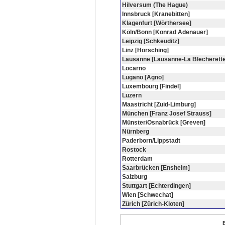
Hilversum (The Hague)
Innsbruck [Kranebitten]
Klagenfurt [Wörthersee]
Köln/Bonn [Konrad Adenauer]
Leipzig [Schkeuditz]
Linz [Horsching]
Lausanne [Lausanne-La Blecherette
Locarno
Lugano [Agno]
Luxembourg [Findel]
Luzern
Maastricht [Zuid-Limburg]
München [Franz Josef Strauss]
Münster/Osnabrück [Greven]
Nürnberg
Paderborn/Lippstadt
Rostock
Rotterdam
Saarbrücken [Ensheim]
Salzburg
Stuttgart [Echterdingen]
Wien [Schwechat]
Zürich [Zürich-Kloten]