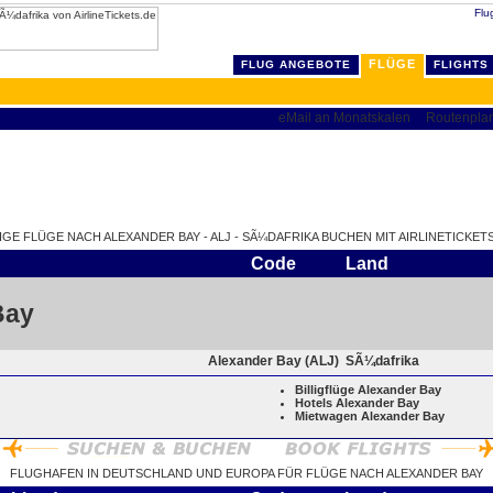
Flu
FLÜGE
FLUG ANGEBOTE
FLIGHTS
LIGE FLÜGE NACH ALEXANDER BAY - ALJ - SÃ¼DAFRIKA BUCHEN MIT AIRLINETICKETS
Code
Land
Bay
Alexander Bay (ALJ)
SÃ¼dafrika
Billigflüge Alexander Bay
Hotels Alexander Bay
Mietwagen Alexander Bay
FLUGHAFEN IN DEUTSCHLAND UND EUROPA FÜR FLÜGE NACH ALEXANDER BAY