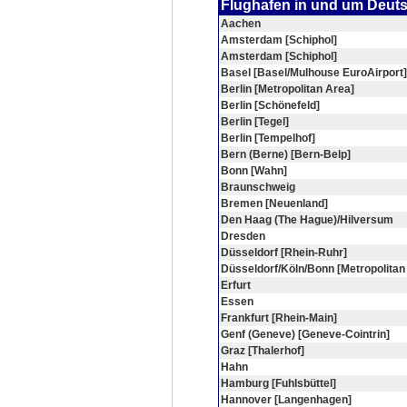
Flughafen in und um Deut
Aachen
Amsterdam [Schiphol]
Amsterdam [Schiphol]
Basel [Basel/Mulhouse EuroAirport]
Berlin [Metropolitan Area]
Berlin [Schönefeld]
Berlin [Tegel]
Berlin [Tempelhof]
Bern (Berne) [Bern-Belp]
Bonn [Wahn]
Braunschweig
Bremen [Neuenland]
Den Haag (The Hague)/Hilversum
Dresden
Düsseldorf [Rhein-Ruhr]
Düsseldorf/Köln/Bonn [Metropolitan
Erfurt
Essen
Frankfurt [Rhein-Main]
Genf (Geneve) [Geneve-Cointrin]
Graz [Thalerhof]
Hahn
Hamburg [Fuhlsbüttel]
Hannover [Langenhagen]