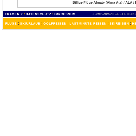
Billige Flüge Almaty (Alma Ata) / ALA /
:
:
3 Letter-Codes
A
B
C
D
E
F
G
H
I
J
K
FRAGEN ?
DATENSCHUTZ
IMPRESSUM
:
:
:
:
:
FLÜGE
SKIURLAUB
GOLFREISEN
LASTMINUTE REISEN
SKIREISEN
H