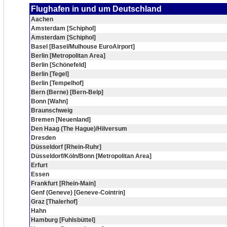
Flughafen in und um Deutschland
Aachen
Amsterdam [Schiphol]
Amsterdam [Schiphol]
Basel [Basel/Mulhouse EuroAirport]
Berlin [Metropolitan Area]
Berlin [Schönefeld]
Berlin [Tegel]
Berlin [Tempelhof]
Bern (Berne) [Bern-Belp]
Bonn [Wahn]
Braunschweig
Bremen [Neuenland]
Den Haag (The Hague)/Hilversum
Dresden
Düsseldorf [Rhein-Ruhr]
Düsseldorf/Köln/Bonn [Metropolitan Area]
Erfurt
Essen
Frankfurt [Rhein-Main]
Genf (Geneve) [Geneve-Cointrin]
Graz [Thalerhof]
Hahn
Hamburg [Fuhlsbüttel]