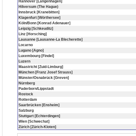
Hannover [Langenhagen]
Hilversum (The Hague)
Innsbruck [Kranebitten]
Klagenfurt [Wörthersee]
Köln/Bonn [Konrad Adenauer]
Leipzig [Schkeuditz]
Linz [Horsching]
Lausanne [Lausanne-La Blecherette]
Locarno
Lugano [Agno]
Luxembourg [Findel]
Luzern
Maastricht [Zuid-Limburg]
München [Franz Josef Strauss]
Münster/Osnabrück [Greven]
Nürnberg
Paderborn/Lippstadt
Rostock
Rotterdam
Saarbrücken [Ensheim]
Salzburg
Stuttgart [Echterdingen]
Wien [Schwechat]
Zürich [Zürich-Kloten]