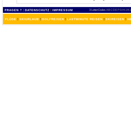
:
:
3 Letter-Codes
A
B
C
D
E
F
G
H
I
J
K
FRAGEN ?
DATENSCHUTZ
IMPRESSUM
:
:
:
:
:
FLÜGE
SKIURLAUB
GOLFREISEN
LASTMINUTE REISEN
SKIREISEN
H