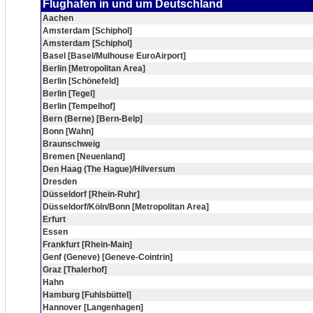
Flughafen in und um Deutschland
Aachen
Amsterdam [Schiphol]
Amsterdam [Schiphol]
Basel [Basel/Mulhouse EuroAirport]
Berlin [Metropolitan Area]
Berlin [Schönefeld]
Berlin [Tegel]
Berlin [Tempelhof]
Bern (Berne) [Bern-Belp]
Bonn [Wahn]
Braunschweig
Bremen [Neuenland]
Den Haag (The Hague)/Hilversum
Dresden
Düsseldorf [Rhein-Ruhr]
Düsseldorf/Köln/Bonn [Metropolitan Area]
Erfurt
Essen
Frankfurt [Rhein-Main]
Genf (Geneve) [Geneve-Cointrin]
Graz [Thalerhof]
Hahn
Hamburg [Fuhlsbüttel]
Hannover [Langenhagen]