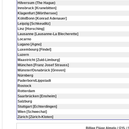
Hilversum (The Hague)
Innsbruck [Kranebitten]
Klagenfurt [Wörthersee]
Köln/Bonn [Konrad Adenauer]
Leipzig [Schkeuditz]
Linz [Horsching]
Lausanne [Lausanne-La Blecherette]
Locarno
Lugano [Agno]
Luxembourg [Findel]
Luzern
Maastricht [Zuid-Limburg]
München [Franz Josef Strauss]
Münster/Osnabrück [Greven]
Nürnberg
Paderborn/Lippstadt
Rostock
Rotterdam
Saarbrücken [Ensheim]
Salzburg
Stuttgart [Echterdingen]
Wien [Schwechat]
Zürich [Zürich-Kloten]
Billige Flüge Almelo / QYL /