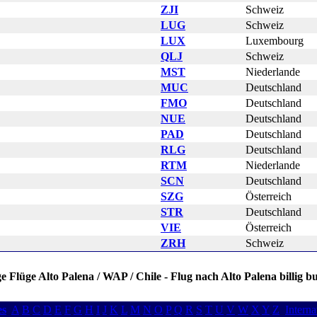
ZJI
Schweiz
LUG
Schweiz
LUX
Luxembourg
QLJ
Schweiz
MST
Niederlande
MUC
Deutschland
FMO
Deutschland
NUE
Deutschland
PAD
Deutschland
RLG
Deutschland
RTM
Niederlande
SCN
Deutschland
SZG
Österreich
STR
Deutschland
VIE
Österreich
ZRH
Schweiz
ge Flüge Alto Palena / WAP / Chile - Flug nach Alto Palena billig 
es
A
B
C
D
E
F
G
H
I
J
K
L
M
N
O
P
Q
R
S
T
U
V
W
X
Y
Z
Interna