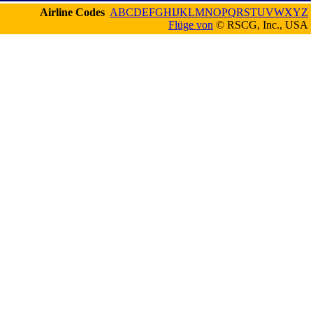
Airline Codes
A
B
C
D
E
F
G
H
I
J
K
L
M
N
O
P
Q
R
S
T
U
V
W
X
Y
Z
Flüge von
© RSCG, Inc., USA