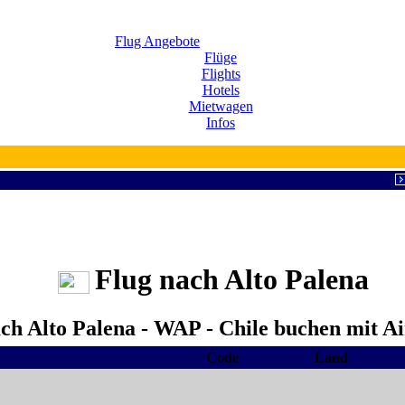
Flug Angebote
Flüge
Flights
Hotels
Mietwagen
Infos
Flug nach Alto Palena
ach Alto Palena - WAP - Chile buchen mit Ai
Code
Land