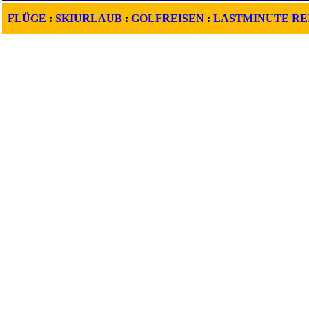
FLÜGE
:
SKIURLAUB
:
GOLFREISEN
:
LASTMINUTE RE