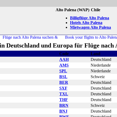
Alto Palena (WAP)
Chile
Billigflüge Alto Palena
Hotels Alto Palena
Mietwagen Alto Palena
in Deutschland und Europa für Flüge nach 
Code
Land
AAH
Deutschland
AMS
Niederlande
SPL
Niederlande
BSL
Schweiz
BER
Deutschland
SXF
Deutschland
TXL
Deutschland
THF
Deutschland
BRN
Schweiz
BNJ
Deutschland
BWE
Deutschland