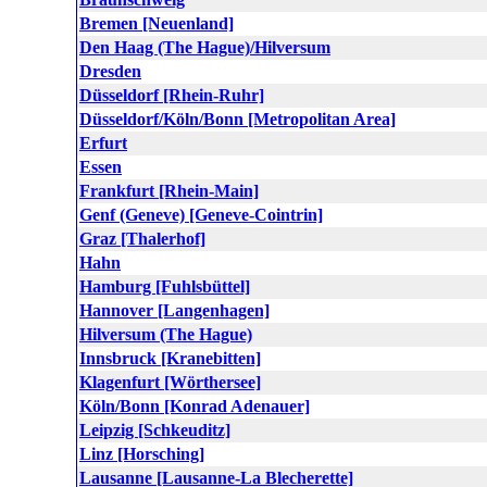
Bremen [Neuenland]
Den Haag (The Hague)/Hilversum
Dresden
Düsseldorf [Rhein-Ruhr]
Düsseldorf/Köln/Bonn [Metropolitan Area]
Erfurt
Essen
Frankfurt [Rhein-Main]
Genf (Geneve) [Geneve-Cointrin]
Graz [Thalerhof]
Hahn
Hamburg [Fuhlsbüttel]
Hannover [Langenhagen]
Hilversum (The Hague)
Innsbruck [Kranebitten]
Klagenfurt [Wörthersee]
Köln/Bonn [Konrad Adenauer]
Leipzig [Schkeuditz]
Linz [Horsching]
Lausanne [Lausanne-La Blecherette]