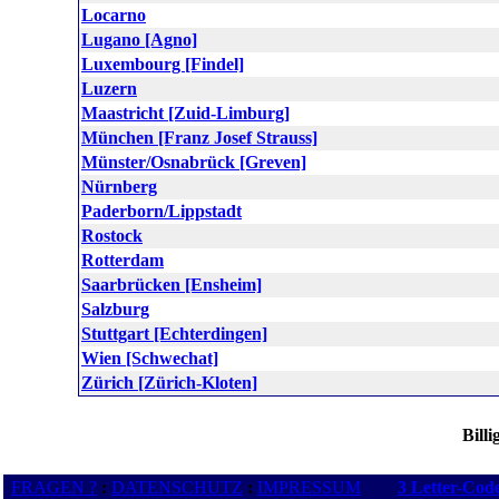
Locarno
Lugano [Agno]
Luxembourg [Findel]
Luzern
Maastricht [Zuid-Limburg]
München [Franz Josef Strauss]
Münster/Osnabrück [Greven]
Nürnberg
Paderborn/Lippstadt
Rostock
Rotterdam
Saarbrücken [Ensheim]
Salzburg
Stuttgart [Echterdingen]
Wien [Schwechat]
Zürich [Zürich-Kloten]
Billi
FRAGEN ?
:
DATENSCHUTZ
:
IMPRESSUM
3 Letter-Cod