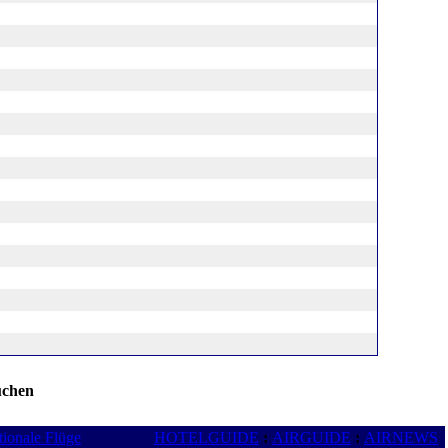
buchen
tionale Flüge
HOTELGUIDE
:
AIRGUIDE
:
AIRNEWS