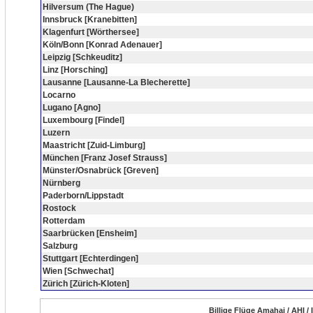
Hilversum (The Hague)
Innsbruck [Kranebitten]
Klagenfurt [Wörthersee]
Köln/Bonn [Konrad Adenauer]
Leipzig [Schkeuditz]
Linz [Horsching]
Lausanne [Lausanne-La Blecherette]
Locarno
Lugano [Agno]
Luxembourg [Findel]
Luzern
Maastricht [Zuid-Limburg]
München [Franz Josef Strauss]
Münster/Osnabrück [Greven]
Nürnberg
Paderborn/Lippstadt
Rostock
Rotterdam
Saarbrücken [Ensheim]
Salzburg
Stuttgart [Echterdingen]
Wien [Schwechat]
Zürich [Zürich-Kloten]
Billige Flüge Amahai / AHI /