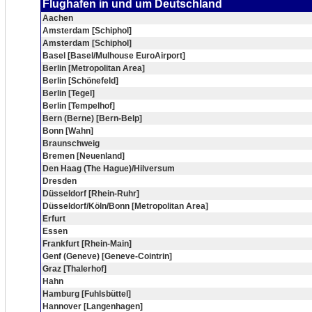
Flughafen in und um Deutschland
Aachen
Amsterdam [Schiphol]
Amsterdam [Schiphol]
Basel [Basel/Mulhouse EuroAirport]
Berlin [Metropolitan Area]
Berlin [Schönefeld]
Berlin [Tegel]
Berlin [Tempelhof]
Bern (Berne) [Bern-Belp]
Bonn [Wahn]
Braunschweig
Bremen [Neuenland]
Den Haag (The Hague)/Hilversum
Dresden
Düsseldorf [Rhein-Ruhr]
Düsseldorf/Köln/Bonn [Metropolitan Area]
Erfurt
Essen
Frankfurt [Rhein-Main]
Genf (Geneve) [Geneve-Cointrin]
Graz [Thalerhof]
Hahn
Hamburg [Fuhlsbüttel]
Hannover [Langenhagen]