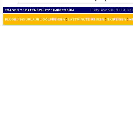
:
:
3 Letter-Codes
A
B
C
D
E
F
G
H
I
J
K
FRAGEN ?
DATENSCHUTZ
IMPRESSUM
:
:
:
:
:
FLÜGE
SKIURLAUB
GOLFREISEN
LASTMINUTE REISEN
SKIREISEN
H