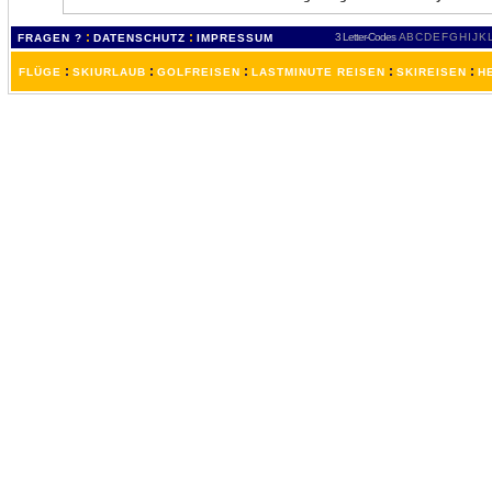
:
:
3 Letter-Codes
A
B
C
D
E
F
G
H
I
J
K
FRAGEN ?
DATENSCHUTZ
IMPRESSUM
:
:
:
:
:
FLÜGE
SKIURLAUB
GOLFREISEN
LASTMINUTE REISEN
SKIREISEN
H