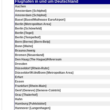
Flughafen in und um Deutschland
Aachen
Amsterdam [Schiphol]
Amsterdam [Schiphol]
Basel [Basel/Mulhouse EuroAirport]
Berlin [Metropolitan Area]
Berlin [Schönefeld]
Berlin [Tegel]
Berlin [Tempelhof]
Bern (Berne) [Bern-Belp]
Bonn [Wahn]
Braunschweig
Bremen [Neuenland]
Den Haag (The Hague)/Hilversum
Dresden
Düsseldorf [Rhein-Ruhr]
Düsseldorf/Köln/Bonn [Metropolitan Area]
Erfurt
Essen
Frankfurt [Rhein-Main]
Genf (Geneve) [Geneve-Cointrin]
Graz [Thalerhof]
Hahn
Hamburg [Fuhlsbüttel]
Hannover [Langenhagen]