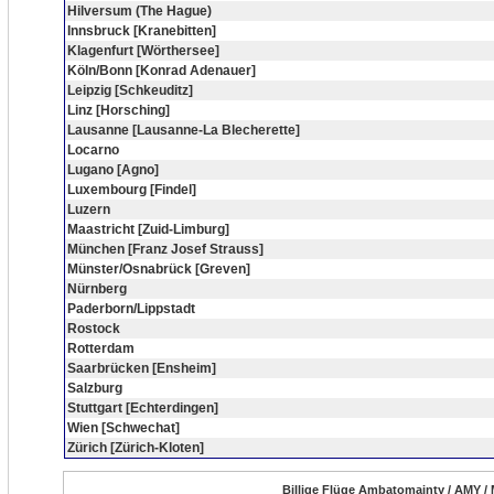
Hilversum (The Hague)
Innsbruck [Kranebitten]
Klagenfurt [Wörthersee]
Köln/Bonn [Konrad Adenauer]
Leipzig [Schkeuditz]
Linz [Horsching]
Lausanne [Lausanne-La Blecherette]
Locarno
Lugano [Agno]
Luxembourg [Findel]
Luzern
Maastricht [Zuid-Limburg]
München [Franz Josef Strauss]
Münster/Osnabrück [Greven]
Nürnberg
Paderborn/Lippstadt
Rostock
Rotterdam
Saarbrücken [Ensheim]
Salzburg
Stuttgart [Echterdingen]
Wien [Schwechat]
Zürich [Zürich-Kloten]
Billige Flüge Ambatomainty / AMY /