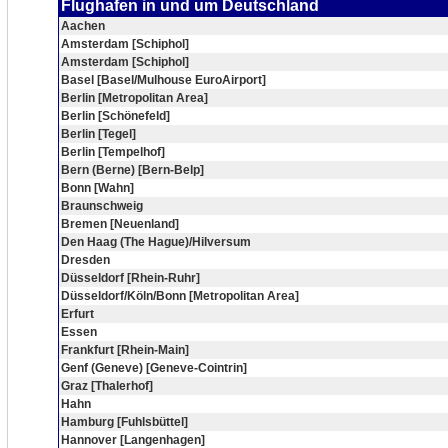
Flughafen in und um Deutschland
Aachen
Amsterdam [Schiphol]
Amsterdam [Schiphol]
Basel [Basel/Mulhouse EuroAirport]
Berlin [Metropolitan Area]
Berlin [Schönefeld]
Berlin [Tegel]
Berlin [Tempelhof]
Bern (Berne) [Bern-Belp]
Bonn [Wahn]
Braunschweig
Bremen [Neuenland]
Den Haag (The Hague)/Hilversum
Dresden
Düsseldorf [Rhein-Ruhr]
Düsseldorf/Köln/Bonn [Metropolitan Area]
Erfurt
Essen
Frankfurt [Rhein-Main]
Genf (Geneve) [Geneve-Cointrin]
Graz [Thalerhof]
Hahn
Hamburg [Fuhlsbüttel]
Hannover [Langenhagen]