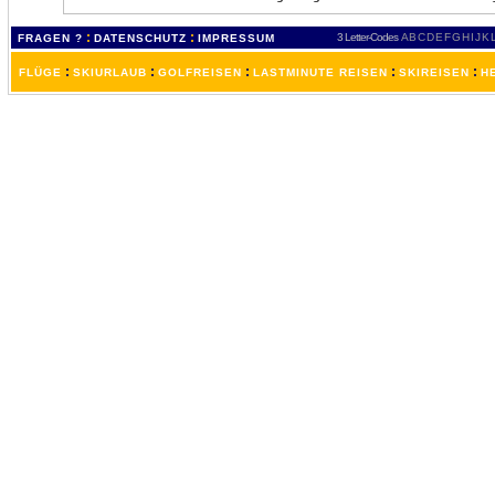
:
:
3 Letter-Codes
A
B
C
D
E
F
G
H
I
J
K
FRAGEN ?
DATENSCHUTZ
IMPRESSUM
:
:
:
:
:
FLÜGE
SKIURLAUB
GOLFREISEN
LASTMINUTE REISEN
SKIREISEN
H