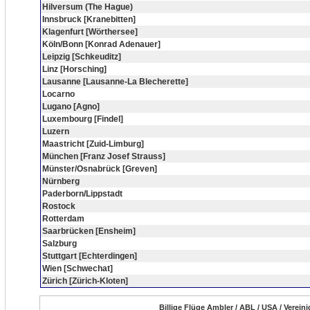
Hilversum (The Hague)
Innsbruck [Kranebitten]
Klagenfurt [Wörthersee]
Köln/Bonn [Konrad Adenauer]
Leipzig [Schkeuditz]
Linz [Horsching]
Lausanne [Lausanne-La Blecherette]
Locarno
Lugano [Agno]
Luxembourg [Findel]
Luzern
Maastricht [Zuid-Limburg]
München [Franz Josef Strauss]
Münster/Osnabrück [Greven]
Nürnberg
Paderborn/Lippstadt
Rostock
Rotterdam
Saarbrücken [Ensheim]
Salzburg
Stuttgart [Echterdingen]
Wien [Schwechat]
Zürich [Zürich-Kloten]
Billige Flüge Ambler / ABL / USA / Verein