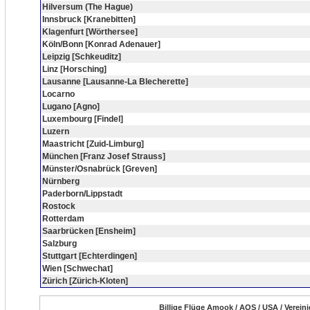
Hilversum (The Hague)
Innsbruck [Kranebitten]
Klagenfurt [Wörthersee]
Köln/Bonn [Konrad Adenauer]
Leipzig [Schkeuditz]
Linz [Horsching]
Lausanne [Lausanne-La Blecherette]
Locarno
Lugano [Agno]
Luxembourg [Findel]
Luzern
Maastricht [Zuid-Limburg]
München [Franz Josef Strauss]
Münster/Osnabrück [Greven]
Nürnberg
Paderborn/Lippstadt
Rostock
Rotterdam
Saarbrücken [Ensheim]
Salzburg
Stuttgart [Echterdingen]
Wien [Schwechat]
Zürich [Zürich-Kloten]
Billige Flüge Amook / AOS / USA / Verein