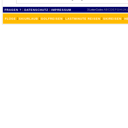
:
:
3 Letter-Codes
A
B
C
D
E
F
G
H
I
J
K
FRAGEN ?
DATENSCHUTZ
IMPRESSUM
:
:
:
:
:
FLÜGE
SKIURLAUB
GOLFREISEN
LASTMINUTE REISEN
SKIREISEN
H