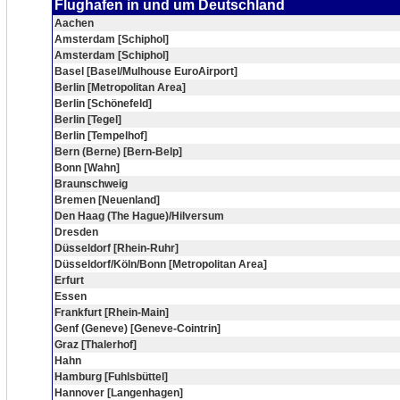
Flughafen in und um Deutschland
Aachen
Amsterdam [Schiphol]
Amsterdam [Schiphol]
Basel [Basel/Mulhouse EuroAirport]
Berlin [Metropolitan Area]
Berlin [Schönefeld]
Berlin [Tegel]
Berlin [Tempelhof]
Bern (Berne) [Bern-Belp]
Bonn [Wahn]
Braunschweig
Bremen [Neuenland]
Den Haag (The Hague)/Hilversum
Dresden
Düsseldorf [Rhein-Ruhr]
Düsseldorf/Köln/Bonn [Metropolitan Area]
Erfurt
Essen
Frankfurt [Rhein-Main]
Genf (Geneve) [Geneve-Cointrin]
Graz [Thalerhof]
Hahn
Hamburg [Fuhlsbüttel]
Hannover [Langenhagen]