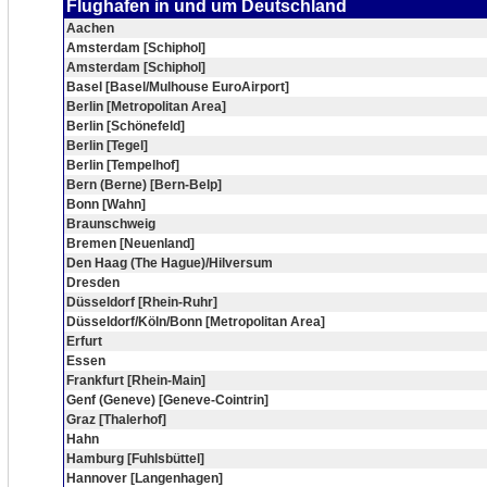
Flughafen in und um Deutschland
Aachen
Amsterdam [Schiphol]
Amsterdam [Schiphol]
Basel [Basel/Mulhouse EuroAirport]
Berlin [Metropolitan Area]
Berlin [Schönefeld]
Berlin [Tegel]
Berlin [Tempelhof]
Bern (Berne) [Bern-Belp]
Bonn [Wahn]
Braunschweig
Bremen [Neuenland]
Den Haag (The Hague)/Hilversum
Dresden
Düsseldorf [Rhein-Ruhr]
Düsseldorf/Köln/Bonn [Metropolitan Area]
Erfurt
Essen
Frankfurt [Rhein-Main]
Genf (Geneve) [Geneve-Cointrin]
Graz [Thalerhof]
Hahn
Hamburg [Fuhlsbüttel]
Hannover [Langenhagen]