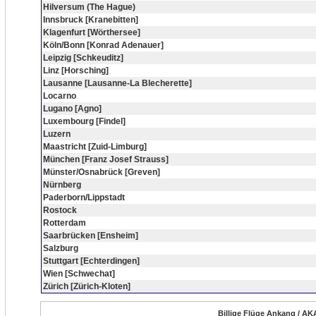
Hilversum (The Hague)
Innsbruck [Kranebitten]
Klagenfurt [Wörthersee]
Köln/Bonn [Konrad Adenauer]
Leipzig [Schkeuditz]
Linz [Horsching]
Lausanne [Lausanne-La Blecherette]
Locarno
Lugano [Agno]
Luxembourg [Findel]
Luzern
Maastricht [Zuid-Limburg]
München [Franz Josef Strauss]
Münster/Osnabrück [Greven]
Nürnberg
Paderborn/Lippstadt
Rostock
Rotterdam
Saarbrücken [Ensheim]
Salzburg
Stuttgart [Echterdingen]
Wien [Schwechat]
Zürich [Zürich-Kloten]
Billige Flüge Ankang / AK