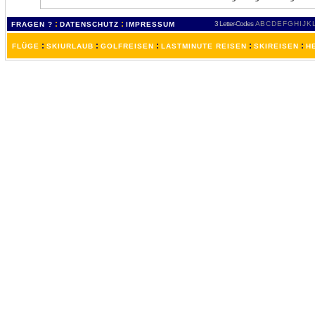
:
:
3 Letter-Codes
A
B
C
D
E
F
G
H
I
J
K
FRAGEN ?
DATENSCHUTZ
IMPRESSUM
:
:
:
:
:
FLÜGE
SKIURLAUB
GOLFREISEN
LASTMINUTE REISEN
SKIREISEN
H