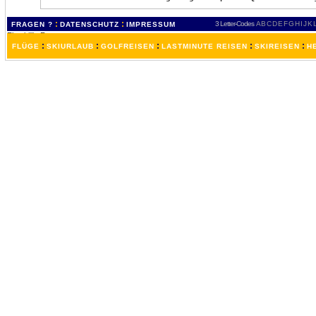
:
:
3 Letter-Codes
A
B
C
D
E
F
G
H
I
J
K
FRAGEN ?
DATENSCHUTZ
IMPRESSUM
:
:
:
:
:
FLÜGE
SKIURLAUB
GOLFREISEN
LASTMINUTE REISEN
SKIREISEN
H