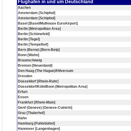
Flughafen in und um Deutschland
Aachen
Amsterdam [Schiphol]
Amsterdam [Schiphol]
Basel [Basel/Mulhouse EuroAirport]
Berlin [Metropolitan Area]
Berlin [Schönefeld]
Berlin [Tegel]
Berlin [Tempelhof]
Bern (Berne) [Bern-Belp]
Bonn [Wahn]
Braunschweig
Bremen [Neuenland]
Den Haag (The Hague)/Hilversum
Dresden
Düsseldorf [Rhein-Ruhr]
Düsseldorf/Köln/Bonn [Metropolitan Area]
Erfurt
Essen
Frankfurt [Rhein-Main]
Genf (Geneve) [Geneve-Cointrin]
Graz [Thalerhof]
Hahn
Hamburg [Fuhlsbüttel]
Hannover [Langenhagen]