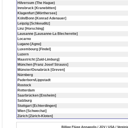
Hilversum (The Hague)
Innsbruck [Kranebitten]
Klagenfurt [Wörthersee]
Köln/Bonn [Konrad Adenauer]
Leipzig [Schkeuditz]
Linz [Horsching]
Lausanne [Lausanne-La Blecherette]
Locarno
Lugano [Agno]
Luxembourg [Findel]
Luzern
Maastricht [Zuid-Limburg]
München [Franz Josef Strauss]
Münster/Osnabrück [Greven]
Nürnberg
Paderborn/Lippstadt
Rostock
Rotterdam
Saarbrücken [Ensheim]
Salzburg
Stuttgart [Echterdingen]
Wien [Schwechat]
Zürich [Zürich-Kloten]
Billige Flüge Annapolis / JQV / USA / Verein