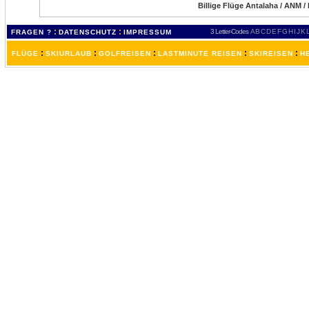
Billige Flüge Antalaha / ANM /
:
:
3 Letter-Codes
A
B
C
D
E
F
G
H
I
J
K
FRAGEN ?
DATENSCHUTZ
IMPRESSUM
:
:
:
:
:
FLÜGE
SKIURLAUB
GOLFREISEN
LASTMINUTE REISEN
SKIREISEN
H