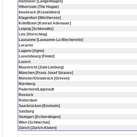
Hannover [Langenhagen]
Hilversum (The Hague)
Innsbruck [Kranebitten]
Klagenfurt [Wörthersee]
Köln/Bonn [Konrad Adenauer]
Leipzig [Schkeuditz]
Linz [Horsching]
Lausanne [Lausanne-La Blecherette]
Locarno
Lugano [Agno]
Luxembourg [Findel]
Luzern
Maastricht [Zuid-Limburg]
München [Franz Josef Strauss]
Münster/Osnabrück [Greven]
Nürnberg
Paderborn/Lippstadt
Rostock
Rotterdam
Saarbrücken [Ensheim]
Salzburg
Stuttgart [Echterdingen]
Wien [Schwechat]
Zürich [Zürich-Kloten]