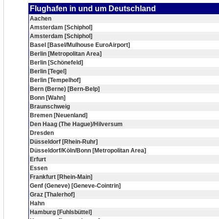
Flughafen in und um Deutschland
Aachen
Amsterdam [Schiphol]
Amsterdam [Schiphol]
Basel [Basel/Mulhouse EuroAirport]
Berlin [Metropolitan Area]
Berlin [Schönefeld]
Berlin [Tegel]
Berlin [Tempelhof]
Bern (Berne) [Bern-Belp]
Bonn [Wahn]
Braunschweig
Bremen [Neuenland]
Den Haag (The Hague)/Hilversum
Dresden
Düsseldorf [Rhein-Ruhr]
Düsseldorf/Köln/Bonn [Metropolitan Area]
Erfurt
Essen
Frankfurt [Rhein-Main]
Genf (Geneve) [Geneve-Cointrin]
Graz [Thalerhof]
Hahn
Hamburg [Fuhlsbüttel]