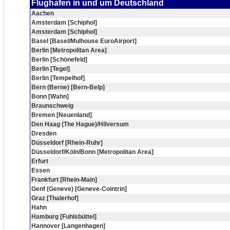
Flughafen in und um Deutschland
Aachen
Amsterdam [Schiphol]
Amsterdam [Schiphol]
Basel [Basel/Mulhouse EuroAirport]
Berlin [Metropolitan Area]
Berlin [Schönefeld]
Berlin [Tegel]
Berlin [Tempelhof]
Bern (Berne) [Bern-Belp]
Bonn [Wahn]
Braunschweig
Bremen [Neuenland]
Den Haag (The Hague)/Hilversum
Dresden
Düsseldorf [Rhein-Ruhr]
Düsseldorf/Köln/Bonn [Metropolitan Area]
Erfurt
Essen
Frankfurt [Rhein-Main]
Genf (Geneve) [Geneve-Cointrin]
Graz [Thalerhof]
Hahn
Hamburg [Fuhlsbüttel]
Hannover [Langenhagen]