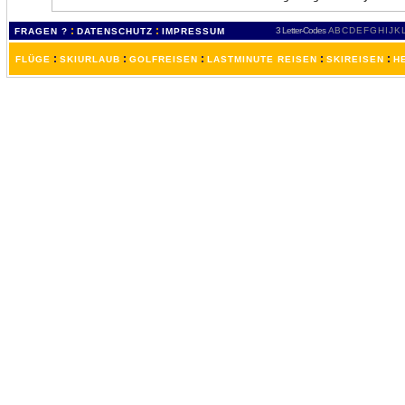
:
:
3 Letter-Codes
A
B
C
D
E
F
G
H
I
J
K
FRAGEN ?
DATENSCHUTZ
IMPRESSUM
:
:
:
:
:
FLÜGE
SKIURLAUB
GOLFREISEN
LASTMINUTE REISEN
SKIREISEN
H