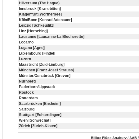
Hilversum (The Hague)
Innsbruck [Kranebitten]
Klagenfurt [Wörthersee]
Köln/Bonn [Konrad Adenauer]
Leipzig [Schkeuditz]
Linz [Horsching]
Lausanne [Lausanne-La Blecherette]
Locarno
Lugano [Agno]
Luxembourg [Findel]
Luzern
Maastricht [Zuid-Limburg]
München [Franz Josef Strauss]
Münster/Osnabrück [Greven]
Nürnberg
Paderborn/Lippstadt
Rostock
Rotterdam
Saarbrücken [Ensheim]
Salzburg
Stuttgart [Echterdingen]
Wien [Schwechat]
Zürich [Zürich-Kloten]
Billige Flüge Arrabury / AAB 