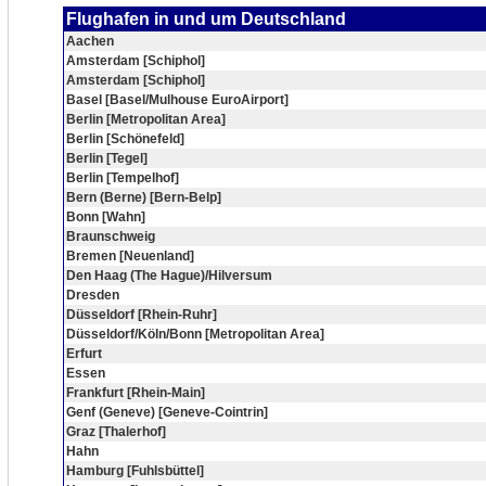
Flughafen in und um Deutschland
Aachen
Amsterdam [Schiphol]
Amsterdam [Schiphol]
Basel [Basel/Mulhouse EuroAirport]
Berlin [Metropolitan Area]
Berlin [Schönefeld]
Berlin [Tegel]
Berlin [Tempelhof]
Bern (Berne) [Bern-Belp]
Bonn [Wahn]
Braunschweig
Bremen [Neuenland]
Den Haag (The Hague)/Hilversum
Dresden
Düsseldorf [Rhein-Ruhr]
Düsseldorf/Köln/Bonn [Metropolitan Area]
Erfurt
Essen
Frankfurt [Rhein-Main]
Genf (Geneve) [Geneve-Cointrin]
Graz [Thalerhof]
Hahn
Hamburg [Fuhlsbüttel]