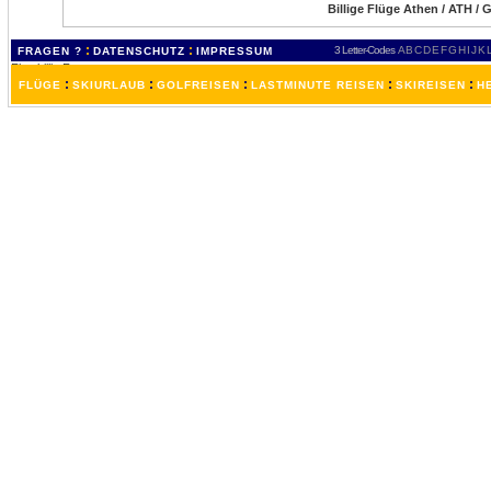
Billige Flüge Athen / ATH / 
:
:
3 Letter-Codes
A
B
C
D
E
F
G
H
I
J
K
FRAGEN ?
DATENSCHUTZ
IMPRESSUM
:
:
:
:
:
FLÜGE
SKIURLAUB
GOLFREISEN
LASTMINUTE REISEN
SKIREISEN
H