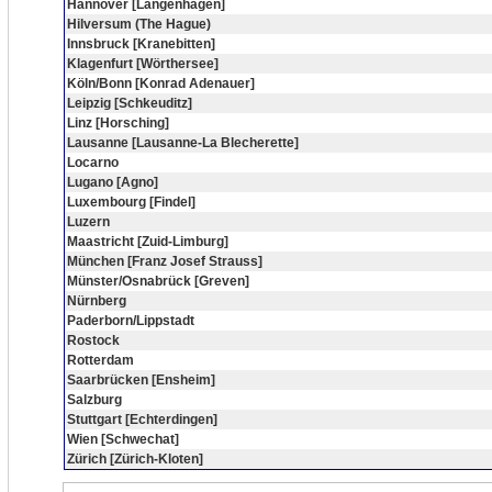
Hannover [Langenhagen]
Hilversum (The Hague)
Innsbruck [Kranebitten]
Klagenfurt [Wörthersee]
Köln/Bonn [Konrad Adenauer]
Leipzig [Schkeuditz]
Linz [Horsching]
Lausanne [Lausanne-La Blecherette]
Locarno
Lugano [Agno]
Luxembourg [Findel]
Luzern
Maastricht [Zuid-Limburg]
München [Franz Josef Strauss]
Münster/Osnabrück [Greven]
Nürnberg
Paderborn/Lippstadt
Rostock
Rotterdam
Saarbrücken [Ensheim]
Salzburg
Stuttgart [Echterdingen]
Wien [Schwechat]
Zürich [Zürich-Kloten]