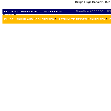
Billige Flüge Badajoz / BJZ
:
:
3 Letter-Codes
A
B
C
D
E
F
G
H
I
J
K
FRAGEN ?
DATENSCHUTZ
IMPRESSUM
:
:
:
:
:
FLÜGE
SKIURLAUB
GOLFREISEN
LASTMINUTE REISEN
SKIREISEN
H