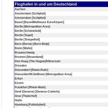
Flughafen in und um Deutschland
Aachen
Amsterdam [Schiphol]
Amsterdam [Schiphol]
Basel [Basel/Mulhouse EuroAirport]
Berlin [Metropolitan Area]
Berlin [Schönefeld]
Berlin [Tegel]
Berlin [Tempelhof]
Bern (Berne) [Bern-Belp]
Bonn [Wahn]
Braunschweig
Bremen [Neuenland]
Den Haag (The Hague)/Hilversum
Dresden
Düsseldorf [Rhein-Ruhr]
Düsseldorf/Köln/Bonn [Metropolitan Area]
Erfurt
Essen
Frankfurt [Rhein-Main]
Genf (Geneve) [Geneve-Cointrin]
Graz [Thalerhof]
Hahn
Hamburg [Fuhlsbüttel]