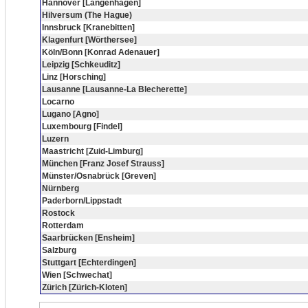
Hannover [Langenhagen]
Hilversum (The Hague)
Innsbruck [Kranebitten]
Klagenfurt [Wörthersee]
Köln/Bonn [Konrad Adenauer]
Leipzig [Schkeuditz]
Linz [Horsching]
Lausanne [Lausanne-La Blecherette]
Locarno
Lugano [Agno]
Luxembourg [Findel]
Luzern
Maastricht [Zuid-Limburg]
München [Franz Josef Strauss]
Münster/Osnabrück [Greven]
Nürnberg
Paderborn/Lippstadt
Rostock
Rotterdam
Saarbrücken [Ensheim]
Salzburg
Stuttgart [Echterdingen]
Wien [Schwechat]
Zürich [Zürich-Kloten]