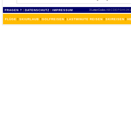
:
:
3 Letter-Codes
A
B
C
D
E
F
G
H
I
J
K
FRAGEN ?
DATENSCHUTZ
IMPRESSUM
:
:
:
:
:
FLÜGE
SKIURLAUB
GOLFREISEN
LASTMINUTE REISEN
SKIREISEN
H