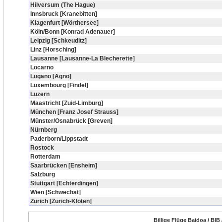
Hilversum (The Hague)
Innsbruck [Kranebitten]
Klagenfurt [Wörthersee]
Köln/Bonn [Konrad Adenauer]
Leipzig [Schkeuditz]
Linz [Horsching]
Lausanne [Lausanne-La Blecherette]
Locarno
Lugano [Agno]
Luxembourg [Findel]
Luzern
Maastricht [Zuid-Limburg]
München [Franz Josef Strauss]
Münster/Osnabrück [Greven]
Nürnberg
Paderborn/Lippstadt
Rostock
Rotterdam
Saarbrücken [Ensheim]
Salzburg
Stuttgart [Echterdingen]
Wien [Schwechat]
Zürich [Zürich-Kloten]
Billige Flüge Baidoa / BIB