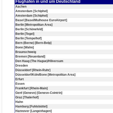
Flughafen in und um Deutschland
Aachen
Amsterdam [Schiphol]
Amsterdam [Schiphol]
Basel [Basel/Mulhouse EuroAirport]
Berlin [Metropolitan Area]
Berlin [Schönefeld]
Berlin [Tegel]
Berlin [Tempelhof]
Bern (Berne) [Bern-Belp]
Bonn [Wahn]
Braunschweig
Bremen [Neuenland]
Den Haag (The Hague)/Hilversum
Dresden
Düsseldorf [Rhein-Ruhr]
Düsseldorf/Köln/Bonn [Metropolitan Area]
Erfurt
Essen
Frankfurt [Rhein-Main]
Genf (Geneve) [Geneve-Cointrin]
Graz [Thalerhof]
Hahn
Hamburg [Fuhlsbüttel]
Hannover [Langenhagen]