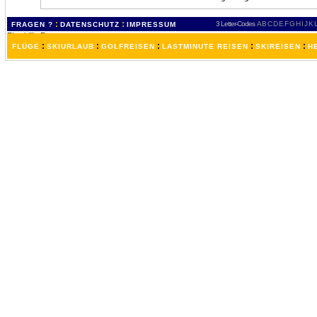
:
:
3 Letter-Codes
A
B
C
D
E
F
G
H
I
J
K
FRAGEN ?
DATENSCHUTZ
IMPRESSUM
:
:
:
:
:
FLÜGE
SKIURLAUB
GOLFREISEN
LASTMINUTE REISEN
SKIREISEN
H