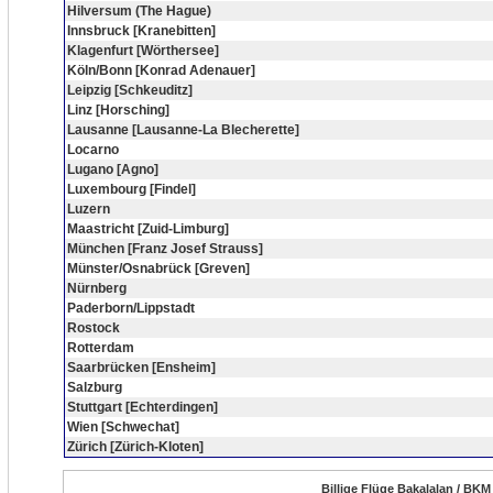
Hilversum (The Hague)
Innsbruck [Kranebitten]
Klagenfurt [Wörthersee]
Köln/Bonn [Konrad Adenauer]
Leipzig [Schkeuditz]
Linz [Horsching]
Lausanne [Lausanne-La Blecherette]
Locarno
Lugano [Agno]
Luxembourg [Findel]
Luzern
Maastricht [Zuid-Limburg]
München [Franz Josef Strauss]
Münster/Osnabrück [Greven]
Nürnberg
Paderborn/Lippstadt
Rostock
Rotterdam
Saarbrücken [Ensheim]
Salzburg
Stuttgart [Echterdingen]
Wien [Schwechat]
Zürich [Zürich-Kloten]
Billige Flüge Bakalalan / BKM