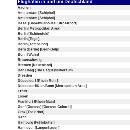
Flughafen in und um Deutschland
Aachen
Amsterdam [Schiphol]
Amsterdam [Schiphol]
Basel [Basel/Mulhouse EuroAirport]
Berlin [Metropolitan Area]
Berlin [Schönefeld]
Berlin [Tegel]
Berlin [Tempelhof]
Bern (Berne) [Bern-Belp]
Bonn [Wahn]
Braunschweig
Bremen [Neuenland]
Den Haag (The Hague)/Hilversum
Dresden
Düsseldorf [Rhein-Ruhr]
Düsseldorf/Köln/Bonn [Metropolitan Area]
Erfurt
Essen
Frankfurt [Rhein-Main]
Genf (Geneve) [Geneve-Cointrin]
Graz [Thalerhof]
Hahn
Hamburg [Fuhlsbüttel]
Hannover [Langenhagen]