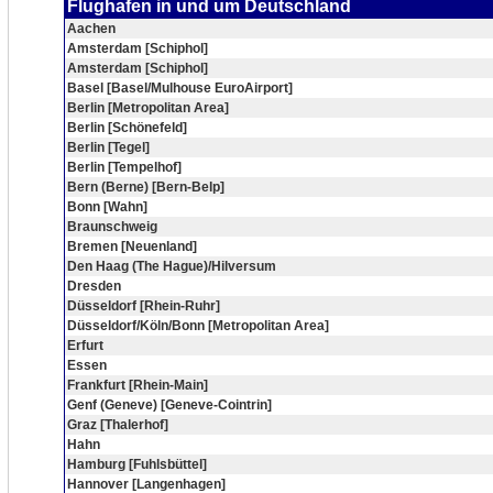
Flughafen in und um Deutschland
Aachen
Amsterdam [Schiphol]
Amsterdam [Schiphol]
Basel [Basel/Mulhouse EuroAirport]
Berlin [Metropolitan Area]
Berlin [Schönefeld]
Berlin [Tegel]
Berlin [Tempelhof]
Bern (Berne) [Bern-Belp]
Bonn [Wahn]
Braunschweig
Bremen [Neuenland]
Den Haag (The Hague)/Hilversum
Dresden
Düsseldorf [Rhein-Ruhr]
Düsseldorf/Köln/Bonn [Metropolitan Area]
Erfurt
Essen
Frankfurt [Rhein-Main]
Genf (Geneve) [Geneve-Cointrin]
Graz [Thalerhof]
Hahn
Hamburg [Fuhlsbüttel]
Hannover [Langenhagen]