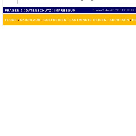
:
:
3 Letter-Codes
A
B
C
D
E
F
G
H
I
J
K
FRAGEN ?
DATENSCHUTZ
IMPRESSUM
:
:
:
:
:
FLÜGE
SKIURLAUB
GOLFREISEN
LASTMINUTE REISEN
SKIREISEN
H