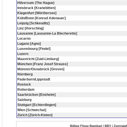
Hilversum (The Hague)
Innsbruck [Kranebitten]
Klagenfurt [Wörthersee]
Köln/Bonn [Konrad Adenauer]
Leipzig [Schkeuditz]
Linz [Horsching]
Lausanne [Lausanne-La Blecherette]
Locarno
Lugano [Agno]
Luxembourg [Findel]
Luzern
Maastricht [Zuid-Limburg]
München [Franz Josef Strauss]
Münster/Osnabrück [Greven]
Nürnberg
Paderborn/Lippstadt
Rostock
Rotterdam
Saarbrücken [Ensheim]
Salzburg
Stuttgart [Echterdingen]
Wien [Schwechat]
Zürich [Zürich-Kloten]
Billige Flüge Bambari / BBY / Zentrala