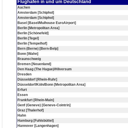
Flughafen in und um Deutschland
Aachen
Amsterdam [Schiphol]
Amsterdam [Schiphol]
Basel [Basel/Mulhouse EuroAirport]
Berlin [Metropolitan Area]
Berlin [Schönefeld]
Berlin [Tegel]
Berlin [Tempelhof]
Bern (Berne) [Bern-Belp]
Bonn [Wahn]
Braunschweig
Bremen [Neuenland]
Den Haag (The Hague)/Hilversum
Dresden
Düsseldorf [Rhein-Ruhr]
Düsseldorf/Köln/Bonn [Metropolitan Area]
Erfurt
Essen
Frankfurt [Rhein-Main]
Genf (Geneve) [Geneve-Cointrin]
Graz [Thalerhof]
Hahn
Hamburg [Fuhlsbüttel]
Hannover [Langenhagen]