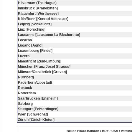
Hilversum (The Hague)
Innsbruck [Kranebitten]
Klagenfurt [Wörthersee]
Köln/Bonn [Konrad Adenauer]
Leipzig [Schkeuditz]
Linz [Horsching]
Lausanne [Lausanne-La Blecherette]
Locarno
Lugano [Agno]
Luxembourg [Findel]
Luzern
Maastricht [Zuid-Limburg]
München [Franz Josef Strauss]
Münster/Osnabrück [Greven]
Nürnberg
Paderborn/Lippstadt
Rostock
Rotterdam
Saarbrücken [Ensheim]
Salzburg
Stuttgart [Echterdingen]
Wien [Schwechat]
Zürich [Zürich-Kloten]
Billige Flüge Bandon / BDY / USA / Verein