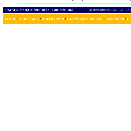
:
:
3 Letter-Codes
A
B
C
D
E
F
G
H
I
J
K
FRAGEN ?
DATENSCHUTZ
IMPRESSUM
:
:
:
:
:
FLÜGE
SKIURLAUB
GOLFREISEN
LASTMINUTE REISEN
SKIREISEN
H