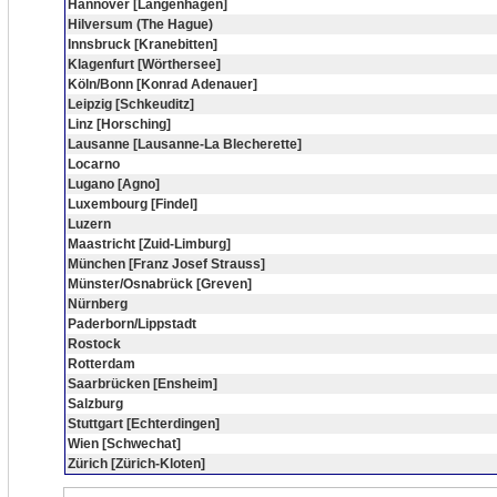
Hannover [Langenhagen]
Hilversum (The Hague)
Innsbruck [Kranebitten]
Klagenfurt [Wörthersee]
Köln/Bonn [Konrad Adenauer]
Leipzig [Schkeuditz]
Linz [Horsching]
Lausanne [Lausanne-La Blecherette]
Locarno
Lugano [Agno]
Luxembourg [Findel]
Luzern
Maastricht [Zuid-Limburg]
München [Franz Josef Strauss]
Münster/Osnabrück [Greven]
Nürnberg
Paderborn/Lippstadt
Rostock
Rotterdam
Saarbrücken [Ensheim]
Salzburg
Stuttgart [Echterdingen]
Wien [Schwechat]
Zürich [Zürich-Kloten]