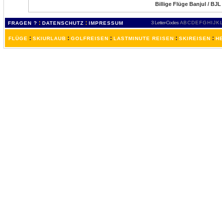
Billige Flüge Banjul / BJ
:
:
3 Letter-Codes
A
B
C
D
E
F
G
H
I
J
K
FRAGEN ?
DATENSCHUTZ
IMPRESSUM
:
:
:
:
:
FLÜGE
SKIURLAUB
GOLFREISEN
LASTMINUTE REISEN
SKIREISEN
H