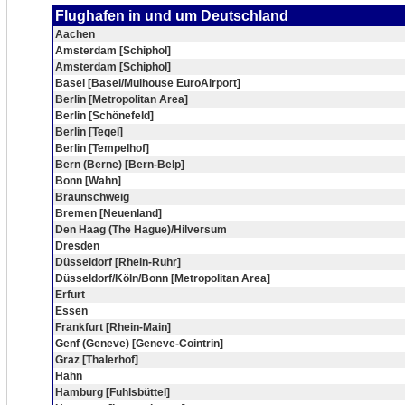
Flughafen in und um Deutschland
Aachen
Amsterdam [Schiphol]
Amsterdam [Schiphol]
Basel [Basel/Mulhouse EuroAirport]
Berlin [Metropolitan Area]
Berlin [Schönefeld]
Berlin [Tegel]
Berlin [Tempelhof]
Bern (Berne) [Bern-Belp]
Bonn [Wahn]
Braunschweig
Bremen [Neuenland]
Den Haag (The Hague)/Hilversum
Dresden
Düsseldorf [Rhein-Ruhr]
Düsseldorf/Köln/Bonn [Metropolitan Area]
Erfurt
Essen
Frankfurt [Rhein-Main]
Genf (Geneve) [Geneve-Cointrin]
Graz [Thalerhof]
Hahn
Hamburg [Fuhlsbüttel]