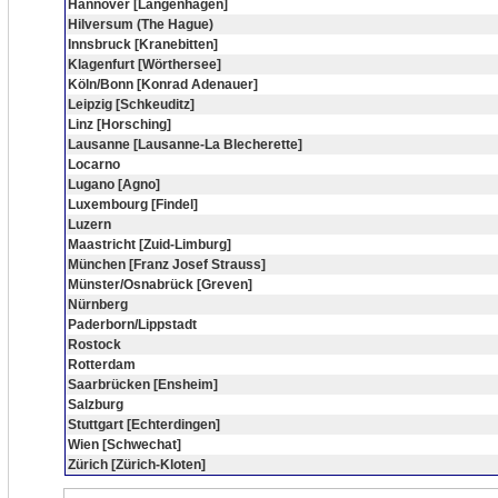
Hannover [Langenhagen]
Hilversum (The Hague)
Innsbruck [Kranebitten]
Klagenfurt [Wörthersee]
Köln/Bonn [Konrad Adenauer]
Leipzig [Schkeuditz]
Linz [Horsching]
Lausanne [Lausanne-La Blecherette]
Locarno
Lugano [Agno]
Luxembourg [Findel]
Luzern
Maastricht [Zuid-Limburg]
München [Franz Josef Strauss]
Münster/Osnabrück [Greven]
Nürnberg
Paderborn/Lippstadt
Rostock
Rotterdam
Saarbrücken [Ensheim]
Salzburg
Stuttgart [Echterdingen]
Wien [Schwechat]
Zürich [Zürich-Kloten]