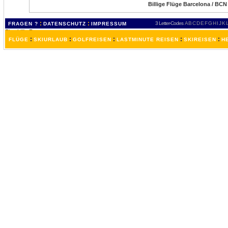
Billige Flüge Barcelona / BCN
:
:
3 Letter-Codes
A
B
C
D
E
F
G
H
I
J
K
FRAGEN ?
DATENSCHUTZ
IMPRESSUM
:
:
:
:
:
FLÜGE
SKIURLAUB
GOLFREISEN
LASTMINUTE REISEN
SKIREISEN
H