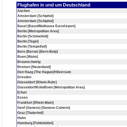
Flughafen in und um Deutschland
Aachen
Amsterdam [Schiphol]
Amsterdam [Schiphol]
Basel [Basel/Mulhouse EuroAirport]
Berlin [Metropolitan Area]
Berlin [Schönefeld]
Berlin [Tegel]
Berlin [Tempelhof]
Bern (Berne) [Bern-Belp]
Bonn [Wahn]
Braunschweig
Bremen [Neuenland]
Den Haag (The Hague)/Hilversum
Dresden
Düsseldorf [Rhein-Ruhr]
Düsseldorf/Köln/Bonn [Metropolitan Area]
Erfurt
Essen
Frankfurt [Rhein-Main]
Genf (Geneve) [Geneve-Cointrin]
Graz [Thalerhof]
Hahn
Hamburg [Fuhlsbüttel]