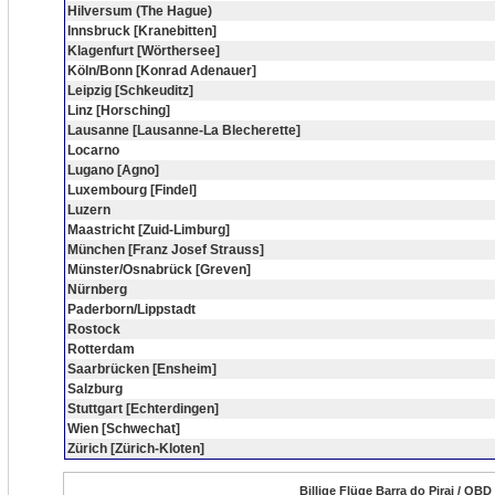
Hilversum (The Hague)
Innsbruck [Kranebitten]
Klagenfurt [Wörthersee]
Köln/Bonn [Konrad Adenauer]
Leipzig [Schkeuditz]
Linz [Horsching]
Lausanne [Lausanne-La Blecherette]
Locarno
Lugano [Agno]
Luxembourg [Findel]
Luzern
Maastricht [Zuid-Limburg]
München [Franz Josef Strauss]
Münster/Osnabrück [Greven]
Nürnberg
Paderborn/Lippstadt
Rostock
Rotterdam
Saarbrücken [Ensheim]
Salzburg
Stuttgart [Echterdingen]
Wien [Schwechat]
Zürich [Zürich-Kloten]
Billige Flüge Barra do Pirai / QBD 