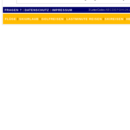
:
:
3 Letter-Codes
A
B
C
D
E
F
G
H
I
J
K
FRAGEN ?
DATENSCHUTZ
IMPRESSUM
:
:
:
:
:
FLÜGE
SKIURLAUB
GOLFREISEN
LASTMINUTE REISEN
SKIREISEN
H