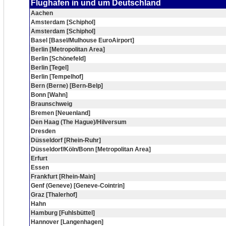
Flughafen in und um Deutschland
Aachen
Amsterdam [Schiphol]
Amsterdam [Schiphol]
Basel [Basel/Mulhouse EuroAirport]
Berlin [Metropolitan Area]
Berlin [Schönefeld]
Berlin [Tegel]
Berlin [Tempelhof]
Bern (Berne) [Bern-Belp]
Bonn [Wahn]
Braunschweig
Bremen [Neuenland]
Den Haag (The Hague)/Hilversum
Dresden
Düsseldorf [Rhein-Ruhr]
Düsseldorf/Köln/Bonn [Metropolitan Area]
Erfurt
Essen
Frankfurt [Rhein-Main]
Genf (Geneve) [Geneve-Cointrin]
Graz [Thalerhof]
Hahn
Hamburg [Fuhlsbüttel]
Hannover [Langenhagen]