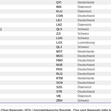
QYI
Niederlande
INN
Österreich
KLU
Österreich
CGN
Deutschland
LEJ
Deutschland
LNZ
Österreich
]
QLS
Schweiz
ZJI
Schweiz
LUG
Schweiz
LUX
Luxembourg
QLJ
Schweiz
MST
Niederlande
MUC
Deutschland
FMO
Deutschland
NUE
Deutschland
PAD
Deutschland
RLG
Deutschland
RTM
Niederlande
SCN
Deutschland
SZG
Österreich
STR
Deutschland
VIE
Österreich
ZRH
Schweiz
ge Flüge Batangafo / BTG / Zentralafrikanische Republik - Flug nach Batangafo billig 