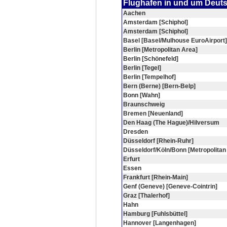
Flughafen in und um Deut
Aachen
Amsterdam [Schiphol]
Amsterdam [Schiphol]
Basel [Basel/Mulhouse EuroAirport]
Berlin [Metropolitan Area]
Berlin [Schönefeld]
Berlin [Tegel]
Berlin [Tempelhof]
Bern (Berne) [Bern-Belp]
Bonn [Wahn]
Braunschweig
Bremen [Neuenland]
Den Haag (The Hague)/Hilversum
Dresden
Düsseldorf [Rhein-Ruhr]
Düsseldorf/Köln/Bonn [Metropolitan
Erfurt
Essen
Frankfurt [Rhein-Main]
Genf (Geneve) [Geneve-Cointrin]
Graz [Thalerhof]
Hahn
Hamburg [Fuhlsbüttel]
Hannover [Langenhagen]