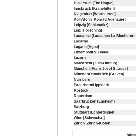
Hilversum (The Hague)
Innsbruck [Kranebitten]
Klagenfurt [Wörthersee]
Köln/Bonn [Konrad Adenauer]
Leipzig [Schkeuditz]
Linz [Horsching]
Lausanne [Lausanne-La Blecherette
Locarno
Lugano [Agno]
Luxembourg [Findel]
Luzern
Maastricht [Zuid-Limburg]
München [Franz Josef Strauss]
Münster/Osnabrück [Greven]
Nürnberg
Paderborn/Lippstadt
Rostock
Rotterdam
Saarbrücken [Ensheim]
Salzburg
Stuttgart [Echterdingen]
Wien [Schwechat]
Zürich [Zürich-Kloten]
Billi