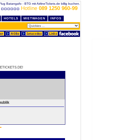
Flug Batangafo - BTG mit AirlineTickets.de billig buchen.
Hotline
089 1250 960-99
HOTELS
MIETWAGEN
INFOS
ETICKETS.DE!
publik