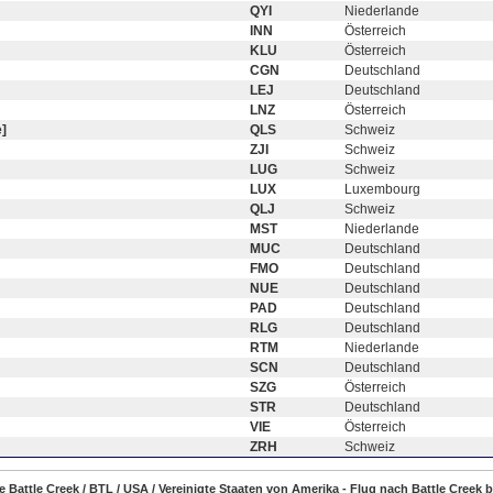
QYI
Niederlande
INN
Österreich
KLU
Österreich
CGN
Deutschland
LEJ
Deutschland
LNZ
Österreich
]
QLS
Schweiz
ZJI
Schweiz
LUG
Schweiz
LUX
Luxembourg
QLJ
Schweiz
MST
Niederlande
MUC
Deutschland
FMO
Deutschland
NUE
Deutschland
PAD
Deutschland
RLG
Deutschland
RTM
Niederlande
SCN
Deutschland
SZG
Österreich
STR
Deutschland
VIE
Österreich
ZRH
Schweiz
ge Battle Creek / BTL / USA / Vereinigte Staaten von Amerika - Flug nach Battle Creek b