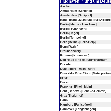
Flughafen in und um Deut
Aachen
Amsterdam [Schiphol]
Amsterdam [Schiphol]
Basel [Basel/Mulhouse EuroAirport]
Berlin [Metropolitan Area]
Berlin [Schönefeld]
Berlin [Tegel]
Berlin [Tempelhof]
Bern (Berne) [Bern-Belp]
Bonn [Wahn]
Braunschweig
Bremen [Neuenland]
Den Haag (The Hague)/Hilversum
Dresden
Düsseldorf [Rhein-Ruhr]
Düsseldorf/Köln/Bonn [Metropolitan
Erfurt
Essen
Frankfurt [Rhein-Main]
Genf (Geneve) [Geneve-Cointrin]
Graz [Thalerhof]
Hahn
Hamburg [Fuhlsbüttel]
Hannover [Langenhagen]