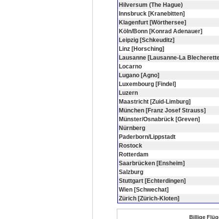
Hilversum (The Hague)
Innsbruck [Kranebitten]
Klagenfurt [Wörthersee]
Köln/Bonn [Konrad Adenauer]
Leipzig [Schkeuditz]
Linz [Horsching]
Lausanne [Lausanne-La Blecherette
Locarno
Lugano [Agno]
Luxembourg [Findel]
Luzern
Maastricht [Zuid-Limburg]
München [Franz Josef Strauss]
Münster/Osnabrück [Greven]
Nürnberg
Paderborn/Lippstadt
Rostock
Rotterdam
Saarbrücken [Ensheim]
Salzburg
Stuttgart [Echterdingen]
Wien [Schwechat]
Zürich [Zürich-Kloten]
Billige Flü