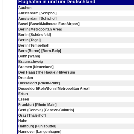
Flughafen in und um Deutschland
Aachen
Amsterdam [Schiphol]
Amsterdam [Schiphol]
Basel [Basel/Mulhouse EuroAirport]
Berlin [Metropolitan Area]
Berlin [Schönefeld]
Berlin [Tegel]
Berlin [Tempelhof]
Bern (Berne) [Bern-Belp]
Bonn [Wahn]
Braunschweig
Bremen [Neuenland]
Den Haag (The Hague)/Hilversum
Dresden
Düsseldorf [Rhein-Ruhr]
Düsseldorf/Köln/Bonn [Metropolitan Area]
Erfurt
Essen
Frankfurt [Rhein-Main]
Genf (Geneve) [Geneve-Cointrin]
Graz [Thalerhof]
Hahn
Hamburg [Fuhlsbüttel]
Hannover [Langenhagen]