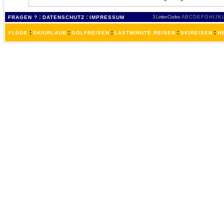
:
:
3 Letter-Codes
A
B
C
D
E
F
G
H
I
J
K
FRAGEN ?
DATENSCHUTZ
IMPRESSUM
:
:
:
:
:
FLÜGE
SKIURLAUB
GOLFREISEN
LASTMINUTE REISEN
SKIREISEN
H