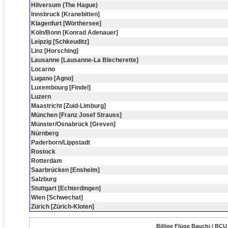
Hilversum (The Hague)
Innsbruck [Kranebitten]
Klagenfurt [Wörthersee]
Köln/Bonn [Konrad Adenauer]
Leipzig [Schkeuditz]
Linz [Horsching]
Lausanne [Lausanne-La Blecherette]
Locarno
Lugano [Agno]
Luxembourg [Findel]
Luzern
Maastricht [Zuid-Limburg]
München [Franz Josef Strauss]
Münster/Osnabrück [Greven]
Nürnberg
Paderborn/Lippstadt
Rostock
Rotterdam
Saarbrücken [Ensheim]
Salzburg
Stuttgart [Echterdingen]
Wien [Schwechat]
Zürich [Zürich-Kloten]
Billige Flüge Bauchi / BCU