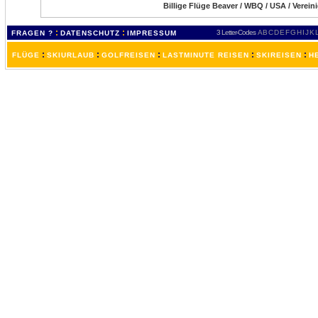
Billige Flüge Beaver / WBQ / USA / Verein
:
:
3 Letter-Codes
A
B
C
D
E
F
G
H
I
J
K
FRAGEN ?
DATENSCHUTZ
IMPRESSUM
:
:
:
:
:
FLÜGE
SKIURLAUB
GOLFREISEN
LASTMINUTE REISEN
SKIREISEN
H