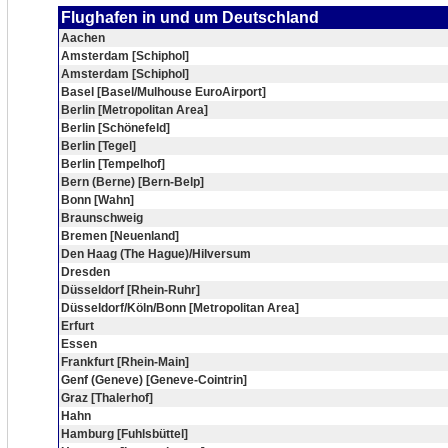
Flughafen in und um Deutschland
Aachen
Amsterdam [Schiphol]
Amsterdam [Schiphol]
Basel [Basel/Mulhouse EuroAirport]
Berlin [Metropolitan Area]
Berlin [Schönefeld]
Berlin [Tegel]
Berlin [Tempelhof]
Bern (Berne) [Bern-Belp]
Bonn [Wahn]
Braunschweig
Bremen [Neuenland]
Den Haag (The Hague)/Hilversum
Dresden
Düsseldorf [Rhein-Ruhr]
Düsseldorf/Köln/Bonn [Metropolitan Area]
Erfurt
Essen
Frankfurt [Rhein-Main]
Genf (Geneve) [Geneve-Cointrin]
Graz [Thalerhof]
Hahn
Hamburg [Fuhlsbüttel]