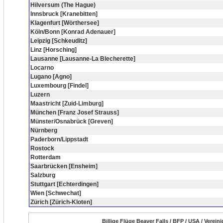
Hilversum (The Hague)
Innsbruck [Kranebitten]
Klagenfurt [Wörthersee]
Köln/Bonn [Konrad Adenauer]
Leipzig [Schkeuditz]
Linz [Horsching]
Lausanne [Lausanne-La Blecherette]
Locarno
Lugano [Agno]
Luxembourg [Findel]
Luzern
Maastricht [Zuid-Limburg]
München [Franz Josef Strauss]
Münster/Osnabrück [Greven]
Nürnberg
Paderborn/Lippstadt
Rostock
Rotterdam
Saarbrücken [Ensheim]
Salzburg
Stuttgart [Echterdingen]
Wien [Schwechat]
Zürich [Zürich-Kloten]
Billige Flüge Beaver Falls / BFP / USA / Verei