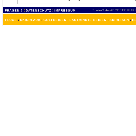
:
:
3 Letter-Codes
A
B
C
D
E
F
G
H
I
J
K
FRAGEN ?
DATENSCHUTZ
IMPRESSUM
:
:
:
:
:
FLÜGE
SKIURLAUB
GOLFREISEN
LASTMINUTE REISEN
SKIREISEN
H