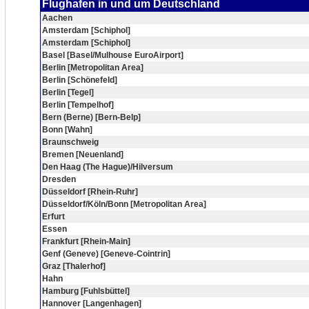
Flughafen in und um Deutschland
Aachen
Amsterdam [Schiphol]
Amsterdam [Schiphol]
Basel [Basel/Mulhouse EuroAirport]
Berlin [Metropolitan Area]
Berlin [Schönefeld]
Berlin [Tegel]
Berlin [Tempelhof]
Bern (Berne) [Bern-Belp]
Bonn [Wahn]
Braunschweig
Bremen [Neuenland]
Den Haag (The Hague)/Hilversum
Dresden
Düsseldorf [Rhein-Ruhr]
Düsseldorf/Köln/Bonn [Metropolitan Area]
Erfurt
Essen
Frankfurt [Rhein-Main]
Genf (Geneve) [Geneve-Cointrin]
Graz [Thalerhof]
Hahn
Hamburg [Fuhlsbüttel]
Hannover [Langenhagen]