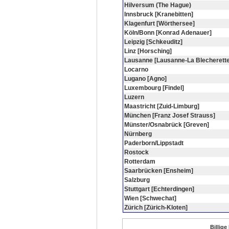
Hilversum (The Hague)
Innsbruck [Kranebitten]
Klagenfurt [Wörthersee]
Köln/Bonn [Konrad Adenauer]
Leipzig [Schkeuditz]
Linz [Horsching]
Lausanne [Lausanne-La Blecherette
Locarno
Lugano [Agno]
Luxembourg [Findel]
Luzern
Maastricht [Zuid-Limburg]
München [Franz Josef Strauss]
Münster/Osnabrück [Greven]
Nürnberg
Paderborn/Lippstadt
Rostock
Rotterdam
Saarbrücken [Ensheim]
Salzburg
Stuttgart [Echterdingen]
Wien [Schwechat]
Zürich [Zürich-Kloten]
Billige