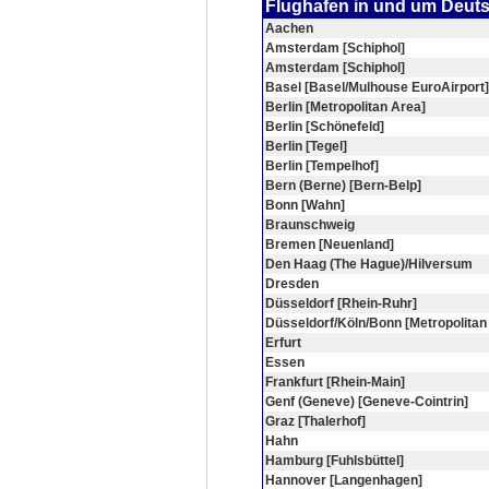
Flughafen in und um Deut
Aachen
Amsterdam [Schiphol]
Amsterdam [Schiphol]
Basel [Basel/Mulhouse EuroAirport]
Berlin [Metropolitan Area]
Berlin [Schönefeld]
Berlin [Tegel]
Berlin [Tempelhof]
Bern (Berne) [Bern-Belp]
Bonn [Wahn]
Braunschweig
Bremen [Neuenland]
Den Haag (The Hague)/Hilversum
Dresden
Düsseldorf [Rhein-Ruhr]
Düsseldorf/Köln/Bonn [Metropolitan
Erfurt
Essen
Frankfurt [Rhein-Main]
Genf (Geneve) [Geneve-Cointrin]
Graz [Thalerhof]
Hahn
Hamburg [Fuhlsbüttel]
Hannover [Langenhagen]