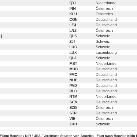
QYI
Niederlande
INN
Österreich
KLU
Österreich
CGN
Deutschland
LEJ
Deutschland
LNZ
Österreich
]
QLS
Schweiz
ZJI
Schweiz
LUG
Schweiz
LUX
Luxembourg
QLJ
Schweiz
MST
Niederlande
MUC
Deutschland
FMO
Deutschland
NUE
Deutschland
PAD
Deutschland
RLG
Deutschland
RTM
Niederlande
SCN
Deutschland
SZG
Österreich
STR
Deutschland
VIE
Österreich
ZRH
Schweiz
 Flüge Beeville / NIR / USA / Vereinigte Staaten von Amerika - Flug nach Beeville billi