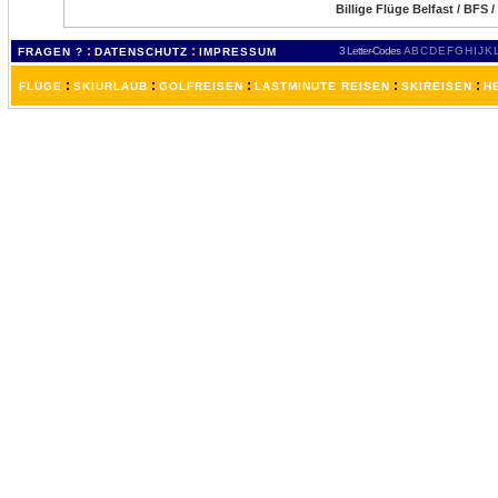
Billige Flüge Belfast / BFS 
:
:
3 Letter-Codes
A
B
C
D
E
F
G
H
I
J
K
FRAGEN ?
DATENSCHUTZ
IMPRESSUM
:
:
:
:
:
FLÜGE
SKIURLAUB
GOLFREISEN
LASTMINUTE REISEN
SKIREISEN
H