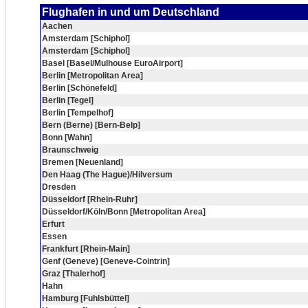
Flughafen in und um Deutschland
Aachen
Amsterdam [Schiphol]
Amsterdam [Schiphol]
Basel [Basel/Mulhouse EuroAirport]
Berlin [Metropolitan Area]
Berlin [Schönefeld]
Berlin [Tegel]
Berlin [Tempelhof]
Bern (Berne) [Bern-Belp]
Bonn [Wahn]
Braunschweig
Bremen [Neuenland]
Den Haag (The Hague)/Hilversum
Dresden
Düsseldorf [Rhein-Ruhr]
Düsseldorf/Köln/Bonn [Metropolitan Area]
Erfurt
Essen
Frankfurt [Rhein-Main]
Genf (Geneve) [Geneve-Cointrin]
Graz [Thalerhof]
Hahn
Hamburg [Fuhlsbüttel]