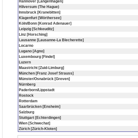
Hannover [Langenhagen]
Hilversum (The Hague)
Innsbruck [Kranebitten]
Klagenfurt [Wörthersee]
Köln/Bonn [Konrad Adenauer]
Leipzig [Schkeuditz]
Linz [Horsching]
Lausanne [Lausanne-La Blecherette]
Locarno
Lugano [Agno]
Luxembourg [Findel]
Luzern
Maastricht [Zuid-Limburg]
München [Franz Josef Strauss]
Münster/Osnabrück [Greven]
Nürnberg
Paderborn/Lippstadt
Rostock
Rotterdam
Saarbrücken [Ensheim]
Salzburg
Stuttgart [Echterdingen]
Wien [Schwechat]
Zürich [Zürich-Kloten]