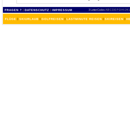
:
:
3 Letter-Codes
A
B
C
D
E
F
G
H
I
J
K
FRAGEN ?
DATENSCHUTZ
IMPRESSUM
:
:
:
:
:
FLÜGE
SKIURLAUB
GOLFREISEN
LASTMINUTE REISEN
SKIREISEN
H