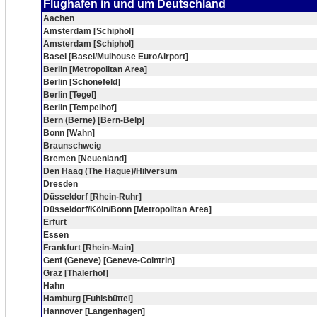
Flughafen in und um Deutschland
Aachen
Amsterdam [Schiphol]
Amsterdam [Schiphol]
Basel [Basel/Mulhouse EuroAirport]
Berlin [Metropolitan Area]
Berlin [Schönefeld]
Berlin [Tegel]
Berlin [Tempelhof]
Bern (Berne) [Bern-Belp]
Bonn [Wahn]
Braunschweig
Bremen [Neuenland]
Den Haag (The Hague)/Hilversum
Dresden
Düsseldorf [Rhein-Ruhr]
Düsseldorf/Köln/Bonn [Metropolitan Area]
Erfurt
Essen
Frankfurt [Rhein-Main]
Genf (Geneve) [Geneve-Cointrin]
Graz [Thalerhof]
Hahn
Hamburg [Fuhlsbüttel]
Hannover [Langenhagen]