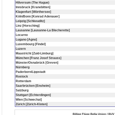
Hilversum (The Hague)
Innsbruck [Kranebitten]
Klagenfurt [Wörthersee]
Köln/Bonn [Konrad Adenauer]
Leipzig [Schkeuditz]
Linz [Horsching]
Lausanne [Lausanne-La Blecherette]
Locarno
Lugano [Agno]
Luxembourg [Findel]
Luzern
Maastricht [Zuid-Limburg]
München [Franz Josef Strauss]
Münster/Osnabrück [Greven]
Nürnberg
Paderborn/Lippstadt
Rostock
Rotterdam
Saarbrücken [Ensheim]
Salzburg
Stuttgart [Echterdingen]
Wien [Schwechat]
Zürich [Zürich-Kloten]
Billige Flüge Bella Union / BUV