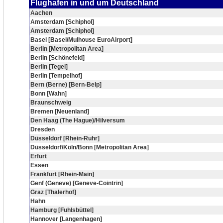
Flughafen in und um Deutschland
Aachen
Amsterdam [Schiphol]
Amsterdam [Schiphol]
Basel [Basel/Mulhouse EuroAirport]
Berlin [Metropolitan Area]
Berlin [Schönefeld]
Berlin [Tegel]
Berlin [Tempelhof]
Bern (Berne) [Bern-Belp]
Bonn [Wahn]
Braunschweig
Bremen [Neuenland]
Den Haag (The Hague)/Hilversum
Dresden
Düsseldorf [Rhein-Ruhr]
Düsseldorf/Köln/Bonn [Metropolitan Area]
Erfurt
Essen
Frankfurt [Rhein-Main]
Genf (Geneve) [Geneve-Cointrin]
Graz [Thalerhof]
Hahn
Hamburg [Fuhlsbüttel]
Hannover [Langenhagen]