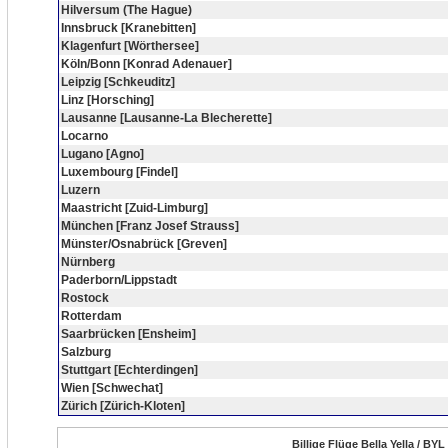
Hilversum (The Hague)
Innsbruck [Kranebitten]
Klagenfurt [Wörthersee]
Köln/Bonn [Konrad Adenauer]
Leipzig [Schkeuditz]
Linz [Horsching]
Lausanne [Lausanne-La Blecherette]
Locarno
Lugano [Agno]
Luxembourg [Findel]
Luzern
Maastricht [Zuid-Limburg]
München [Franz Josef Strauss]
Münster/Osnabrück [Greven]
Nürnberg
Paderborn/Lippstadt
Rostock
Rotterdam
Saarbrücken [Ensheim]
Salzburg
Stuttgart [Echterdingen]
Wien [Schwechat]
Zürich [Zürich-Kloten]
Billige Flüge Bella Yella / BYL