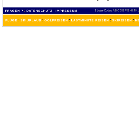
:
:
3 Letter-Codes
A
B
C
D
E
F
G
H
I
J
K
FRAGEN ?
DATENSCHUTZ
IMPRESSUM
:
:
:
:
:
FLÜGE
SKIURLAUB
GOLFREISEN
LASTMINUTE REISEN
SKIREISEN
H