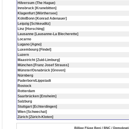
Hilversum (The Hague)
Innsbruck [Kranebitten]
Klagenfurt [Wörthersee]
Köln/Bonn [Konrad Adenauer]
Leipzig [Schkeuditz]
Linz [Horsching]
Lausanne [Lausanne-La Blecherette]
Locarno
Lugano [Agno]
Luxembourg [Findel]
Luzern
Maastricht [Zuid-Limburg]
München [Franz Josef Strauss]
Münster/Osnabrück [Greven]
Nürnberg
Paderborn/Lippstadt
Rostock
Rotterdam
Saarbrücken [Ensheim]
Salzburg
Stuttgart [Echterdingen]
Wien [Schwechat]
Zürich [Zürich-Kloten]
Billige Flüge Beni / BNC / Demokrat