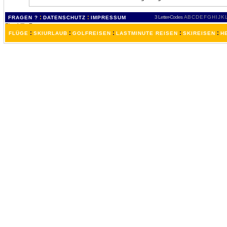
:
:
3 Letter-Codes
A
B
C
D
E
F
G
H
I
J
K
FRAGEN ?
DATENSCHUTZ
IMPRESSUM
:
:
:
:
:
FLÜGE
SKIURLAUB
GOLFREISEN
LASTMINUTE REISEN
SKIREISEN
H