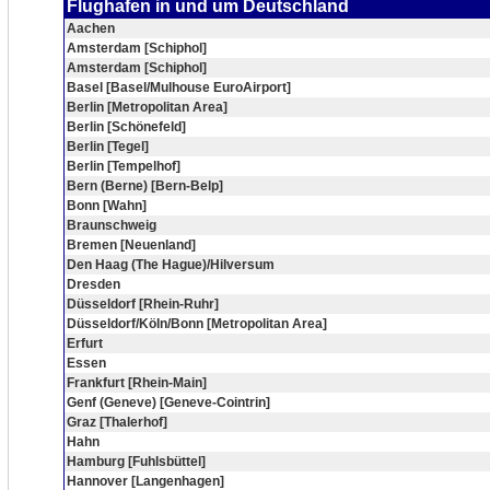
Flughafen in und um Deutschland
Aachen
Amsterdam [Schiphol]
Amsterdam [Schiphol]
Basel [Basel/Mulhouse EuroAirport]
Berlin [Metropolitan Area]
Berlin [Schönefeld]
Berlin [Tegel]
Berlin [Tempelhof]
Bern (Berne) [Bern-Belp]
Bonn [Wahn]
Braunschweig
Bremen [Neuenland]
Den Haag (The Hague)/Hilversum
Dresden
Düsseldorf [Rhein-Ruhr]
Düsseldorf/Köln/Bonn [Metropolitan Area]
Erfurt
Essen
Frankfurt [Rhein-Main]
Genf (Geneve) [Geneve-Cointrin]
Graz [Thalerhof]
Hahn
Hamburg [Fuhlsbüttel]
Hannover [Langenhagen]