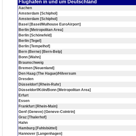
Flughafen in und um Deutschland
Aachen
Amsterdam [Schiphol]
Amsterdam [Schiphol]
Basel [Basel/Mulhouse EuroAirport]
Berlin [Metropolitan Area]
Berlin [Schönefeld]
Berlin [Tegel]
Berlin [Tempelhof]
Bern (Berne) [Bern-Belp]
Bonn [Wahn]
Braunschweig
Bremen [Neuenland]
Den Haag (The Hague)/Hilversum
Dresden
Düsseldorf [Rhein-Ruhr]
Düsseldorf/Köln/Bonn [Metropolitan Area]
Erfurt
Essen
Frankfurt [Rhein-Main]
Genf (Geneve) [Geneve-Cointrin]
Graz [Thalerhof]
Hahn
Hamburg [Fuhlsbüttel]
Hannover [Langenhagen]