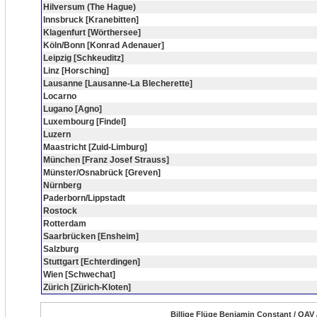
Hilversum (The Hague)
Innsbruck [Kranebitten]
Klagenfurt [Wörthersee]
Köln/Bonn [Konrad Adenauer]
Leipzig [Schkeuditz]
Linz [Horsching]
Lausanne [Lausanne-La Blecherette]
Locarno
Lugano [Agno]
Luxembourg [Findel]
Luzern
Maastricht [Zuid-Limburg]
München [Franz Josef Strauss]
Münster/Osnabrück [Greven]
Nürnberg
Paderborn/Lippstadt
Rostock
Rotterdam
Saarbrücken [Ensheim]
Salzburg
Stuttgart [Echterdingen]
Wien [Schwechat]
Zürich [Zürich-Kloten]
Billige Flüge Benjamin Constant / QAV 