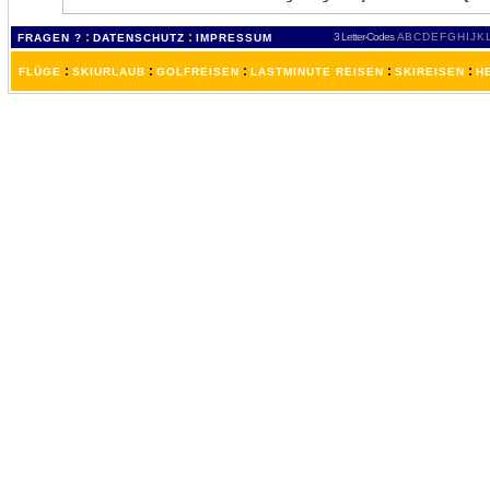
:
:
3 Letter-Codes
A
B
C
D
E
F
G
H
I
J
K
FRAGEN ?
DATENSCHUTZ
IMPRESSUM
:
:
:
:
:
FLÜGE
SKIURLAUB
GOLFREISEN
LASTMINUTE REISEN
SKIREISEN
H