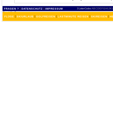
:
:
3 Letter-Codes
A
B
C
D
E
F
G
H
I
J
K
FRAGEN ?
DATENSCHUTZ
IMPRESSUM
:
:
:
:
:
FLÜGE
SKIURLAUB
GOLFREISEN
LASTMINUTE REISEN
SKIREISEN
H