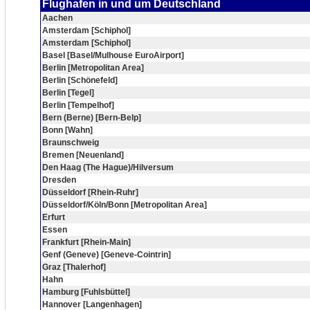
Flughafen in und um Deutschland
Aachen
Amsterdam [Schiphol]
Amsterdam [Schiphol]
Basel [Basel/Mulhouse EuroAirport]
Berlin [Metropolitan Area]
Berlin [Schönefeld]
Berlin [Tegel]
Berlin [Tempelhof]
Bern (Berne) [Bern-Belp]
Bonn [Wahn]
Braunschweig
Bremen [Neuenland]
Den Haag (The Hague)/Hilversum
Dresden
Düsseldorf [Rhein-Ruhr]
Düsseldorf/Köln/Bonn [Metropolitan Area]
Erfurt
Essen
Frankfurt [Rhein-Main]
Genf (Geneve) [Geneve-Cointrin]
Graz [Thalerhof]
Hahn
Hamburg [Fuhlsbüttel]
Hannover [Langenhagen]