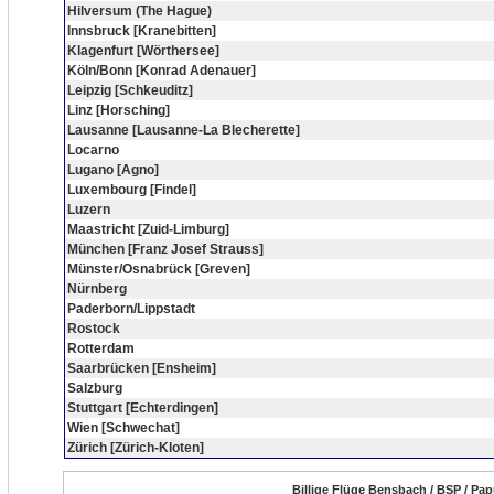
Hilversum (The Hague)
Innsbruck [Kranebitten]
Klagenfurt [Wörthersee]
Köln/Bonn [Konrad Adenauer]
Leipzig [Schkeuditz]
Linz [Horsching]
Lausanne [Lausanne-La Blecherette]
Locarno
Lugano [Agno]
Luxembourg [Findel]
Luzern
Maastricht [Zuid-Limburg]
München [Franz Josef Strauss]
Münster/Osnabrück [Greven]
Nürnberg
Paderborn/Lippstadt
Rostock
Rotterdam
Saarbrücken [Ensheim]
Salzburg
Stuttgart [Echterdingen]
Wien [Schwechat]
Zürich [Zürich-Kloten]
Billige Flüge Bensbach / BSP / Pa