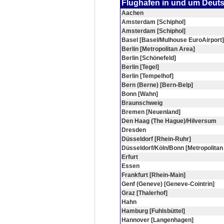
Flughafen in und um Deut
Aachen
Amsterdam [Schiphol]
Amsterdam [Schiphol]
Basel [Basel/Mulhouse EuroAirport]
Berlin [Metropolitan Area]
Berlin [Schönefeld]
Berlin [Tegel]
Berlin [Tempelhof]
Bern (Berne) [Bern-Belp]
Bonn [Wahn]
Braunschweig
Bremen [Neuenland]
Den Haag (The Hague)/Hilversum
Dresden
Düsseldorf [Rhein-Ruhr]
Düsseldorf/Köln/Bonn [Metropolitan
Erfurt
Essen
Frankfurt [Rhein-Main]
Genf (Geneve) [Geneve-Cointrin]
Graz [Thalerhof]
Hahn
Hamburg [Fuhlsbüttel]
Hannover [Langenhagen]