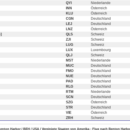
QYI
Niederlande
INN
Österreich
KLU
Österreich
CGN
Deutschland
LEJ
Deutschland
LNZ
Österreich
]
QLS
Schweiz
ZJI
Schweiz
LUG
Schweiz
LUX
Luxembourg
QLJ
Schweiz
MST
Niederlande
MUC
Deutschland
FMO
Deutschland
NUE
Deutschland
PAD
Deutschland
RLG
Deutschland
RTM
Niederlande
SCN
Deutschland
SZG
Österreich
STR
Deutschland
VIE
Österreich
ZRH
Schweiz
Benton Harbor / BEH / USA / Vereinigte Staaten von Amerika - Flug nach Benton Harbo