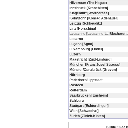
Hilversum (The Hague)
Innsbruck [Kranebitten]
Klagenfurt [Wörthersee]
Köln/Bonn [Konrad Adenauer]
Leipzig [Schkeuditz]
Linz [Horsching]
Lausanne [Lausanne-La Blecherette
Locarno
Lugano [Agno]
Luxembourg [Findel]
Luzern
Maastricht [Zuid-Limburg]
München [Franz Josef Strauss]
Münster/Osnabrück [Greven]
Nürnberg
Paderborn/Lippstadt
Rostock
Rotterdam
Saarbrücken [Ensheim]
Salzburg
Stuttgart [Echterdingen]
Wien [Schwechat]
Zürich [Zürich-Kloten]
Billige Flüge 