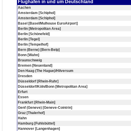
Flughafen in und um Deutschland
Aachen
Amsterdam [Schiphol]
Amsterdam [Schiphol]
Basel [Basel/Mulhouse EuroAirport]
Berlin [Metropolitan Area]
Berlin [Schönefeld]
Berlin [Tegel]
Berlin [Tempelhof]
Bern (Berne) [Bern-Belp]
Bonn [Wahn]
Braunschweig
Bremen [Neuenland]
Den Haag (The Hague)/Hilversum
Dresden
Düsseldorf [Rhein-Ruhr]
Düsseldorf/Köln/Bonn [Metropolitan Area]
Erfurt
Essen
Frankfurt [Rhein-Main]
Genf (Geneve) [Geneve-Cointrin]
Graz [Thalerhof]
Hahn
Hamburg [Fuhlsbüttel]
Hannover [Langenhagen]