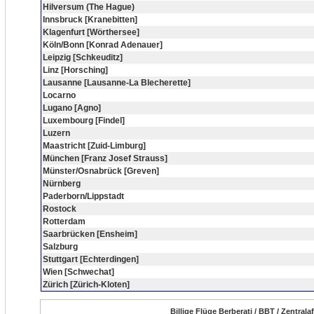
Hilversum (The Hague)
Innsbruck [Kranebitten]
Klagenfurt [Wörthersee]
Köln/Bonn [Konrad Adenauer]
Leipzig [Schkeuditz]
Linz [Horsching]
Lausanne [Lausanne-La Blecherette]
Locarno
Lugano [Agno]
Luxembourg [Findel]
Luzern
Maastricht [Zuid-Limburg]
München [Franz Josef Strauss]
Münster/Osnabrück [Greven]
Nürnberg
Paderborn/Lippstadt
Rostock
Rotterdam
Saarbrücken [Ensheim]
Salzburg
Stuttgart [Echterdingen]
Wien [Schwechat]
Zürich [Zürich-Kloten]
Billige Flüge Berberati / BBT / Zentral