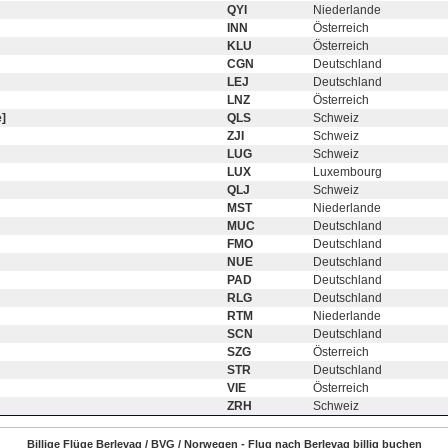
QYI
Niederlande
INN
Österreich
KLU
Österreich
CGN
Deutschland
LEJ
Deutschland
LNZ
Österreich
]
QLS
Schweiz
ZJI
Schweiz
LUG
Schweiz
LUX
Luxembourg
QLJ
Schweiz
MST
Niederlande
MUC
Deutschland
FMO
Deutschland
NUE
Deutschland
PAD
Deutschland
RLG
Deutschland
RTM
Niederlande
SCN
Deutschland
SZG
Österreich
STR
Deutschland
VIE
Österreich
ZRH
Schweiz
Billige Flüge Berlevag / BVG / Norwegen - Flug nach Berlevag billig buchen