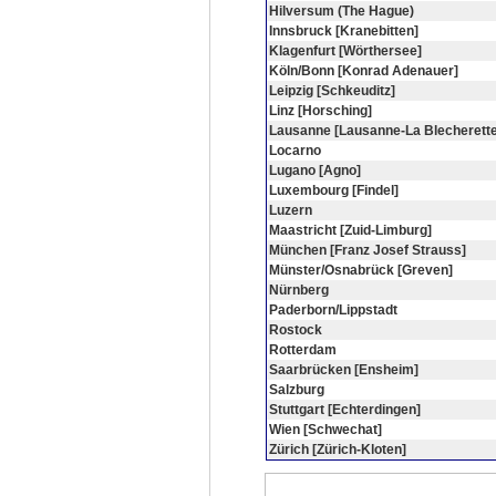
Hilversum (The Hague)
Innsbruck [Kranebitten]
Klagenfurt [Wörthersee]
Köln/Bonn [Konrad Adenauer]
Leipzig [Schkeuditz]
Linz [Horsching]
Lausanne [Lausanne-La Blecherette
Locarno
Lugano [Agno]
Luxembourg [Findel]
Luzern
Maastricht [Zuid-Limburg]
München [Franz Josef Strauss]
Münster/Osnabrück [Greven]
Nürnberg
Paderborn/Lippstadt
Rostock
Rotterdam
Saarbrücken [Ensheim]
Salzburg
Stuttgart [Echterdingen]
Wien [Schwechat]
Zürich [Zürich-Kloten]