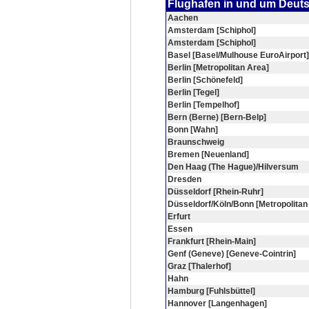
Flughafen in und um Deut
Aachen
Amsterdam [Schiphol]
Amsterdam [Schiphol]
Basel [Basel/Mulhouse EuroAirport]
Berlin [Metropolitan Area]
Berlin [Schönefeld]
Berlin [Tegel]
Berlin [Tempelhof]
Bern (Berne) [Bern-Belp]
Bonn [Wahn]
Braunschweig
Bremen [Neuenland]
Den Haag (The Hague)/Hilversum
Dresden
Düsseldorf [Rhein-Ruhr]
Düsseldorf/Köln/Bonn [Metropolitan
Erfurt
Essen
Frankfurt [Rhein-Main]
Genf (Geneve) [Geneve-Cointrin]
Graz [Thalerhof]
Hahn
Hamburg [Fuhlsbüttel]
Hannover [Langenhagen]