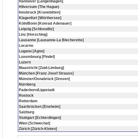
Hannover [Langenhagen]
Hilversum (The Hague)
Innsbruck [Kranebitten]
Klagenfurt [Wörthersee]
Köln/Bonn [Konrad Adenauer]
Leipzig [Schkeuditz]
Linz [Horsching]
Lausanne [Lausanne-La Blecherette]
Locarno
Lugano [Agno]
Luxembourg [Findel]
Luzern
Maastricht [Zuid-Limburg]
München [Franz Josef Strauss]
Münster/Osnabrück [Greven]
Nürnberg
Paderborn/Lippstadt
Rostock
Rotterdam
Saarbrücken [Ensheim]
Salzburg
Stuttgart [Echterdingen]
Wien [Schwechat]
Zürich [Zürich-Kloten]