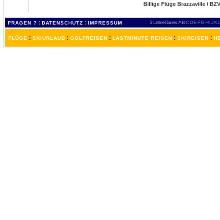
Billige Flüge Brazzaville / BZ
:
:
3 Letter-Codes
A
B
C
D
E
F
G
H
I
J
K
FRAGEN ?
DATENSCHUTZ
IMPRESSUM
:
:
:
:
:
FLÜGE
SKIURLAUB
GOLFREISEN
LASTMINUTE REISEN
SKIREISEN
H