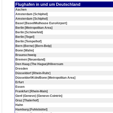
Flughafen in und um Deutschland
Aachen
Amsterdam [Schiphol]
Amsterdam [Schiphol]
Basel [Basel/Mulhouse EuroAirport]
Berlin [Metropolitan Area]
Berlin [Schönefeld]
Berlin [Tegel]
Berlin [Tempelhof]
Bern (Berne) [Bern-Belp]
Bonn [Wahn]
Braunschweig
Bremen [Neuenland]
Den Haag (The Hague)/Hilversum
Dresden
Düsseldorf [Rhein-Ruhr]
Düsseldorf/Köln/Bonn [Metropolitan Area]
Erfurt
Essen
Frankfurt [Rhein-Main]
Genf (Geneve) [Geneve-Cointrin]
Graz [Thalerhof]
Hahn
Hamburg [Fuhlsbüttel]