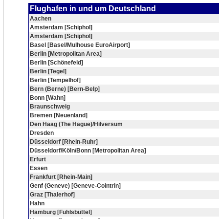
Flughafen in und um Deutschland
Aachen
Amsterdam [Schiphol]
Amsterdam [Schiphol]
Basel [Basel/Mulhouse EuroAirport]
Berlin [Metropolitan Area]
Berlin [Schönefeld]
Berlin [Tegel]
Berlin [Tempelhof]
Bern (Berne) [Bern-Belp]
Bonn [Wahn]
Braunschweig
Bremen [Neuenland]
Den Haag (The Hague)/Hilversum
Dresden
Düsseldorf [Rhein-Ruhr]
Düsseldorf/Köln/Bonn [Metropolitan Area]
Erfurt
Essen
Frankfurt [Rhein-Main]
Genf (Geneve) [Geneve-Cointrin]
Graz [Thalerhof]
Hahn
Hamburg [Fuhlsbüttel]