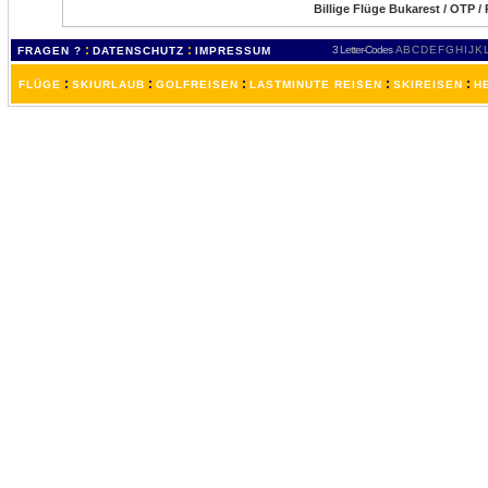
Billige Flüge Bukarest / OTP 
:
:
3 Letter-Codes
A
B
C
D
E
F
G
H
I
J
K
FRAGEN ?
DATENSCHUTZ
IMPRESSUM
:
:
:
:
:
FLÜGE
SKIURLAUB
GOLFREISEN
LASTMINUTE REISEN
SKIREISEN
H