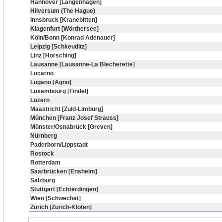
Hannover [Langenhagen]
Hilversum (The Hague)
Innsbruck [Kranebitten]
Klagenfurt [Wörthersee]
Köln/Bonn [Konrad Adenauer]
Leipzig [Schkeuditz]
Linz [Horsching]
Lausanne [Lausanne-La Blecherette]
Locarno
Lugano [Agno]
Luxembourg [Findel]
Luzern
Maastricht [Zuid-Limburg]
München [Franz Josef Strauss]
Münster/Osnabrück [Greven]
Nürnberg
Paderborn/Lippstadt
Rostock
Rotterdam
Saarbrücken [Ensheim]
Salzburg
Stuttgart [Echterdingen]
Wien [Schwechat]
Zürich [Zürich-Kloten]