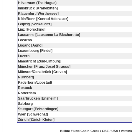
Hilversum (The Hague)
Innsbruck [Kranebitten]
Klagenfurt [Wörthersee]
Köln/Bonn [Konrad Adenauer]
Leipzig [Schkeuditz]
Linz [Horsching]
Lausanne [Lausanne-La Blecherette]
Locarno
Lugano [Agno]
Luxembourg [Findel]
Luzern
Maastricht [Zuid-Limburg]
München [Franz Josef Strauss]
Münster/Osnabrück [Greven]
Nürnberg
Paderborn/Lippstadt
Rostock
Rotterdam
Saarbrücken [Ensheim]
Salzburg
Stuttgart [Echterdingen]
Wien [Schwechat]
Zürich [Zürich-Kloten]
Billige Flüge Cabin Creek / CBZ / USA / Verein