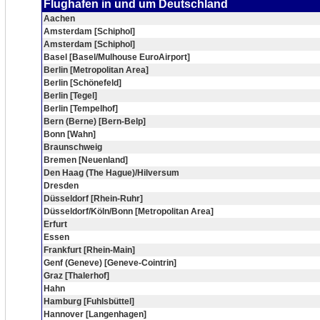
Flughafen in und um Deutschland
Aachen
Amsterdam [Schiphol]
Amsterdam [Schiphol]
Basel [Basel/Mulhouse EuroAirport]
Berlin [Metropolitan Area]
Berlin [Schönefeld]
Berlin [Tegel]
Berlin [Tempelhof]
Bern (Berne) [Bern-Belp]
Bonn [Wahn]
Braunschweig
Bremen [Neuenland]
Den Haag (The Hague)/Hilversum
Dresden
Düsseldorf [Rhein-Ruhr]
Düsseldorf/Köln/Bonn [Metropolitan Area]
Erfurt
Essen
Frankfurt [Rhein-Main]
Genf (Geneve) [Geneve-Cointrin]
Graz [Thalerhof]
Hahn
Hamburg [Fuhlsbüttel]
Hannover [Langenhagen]