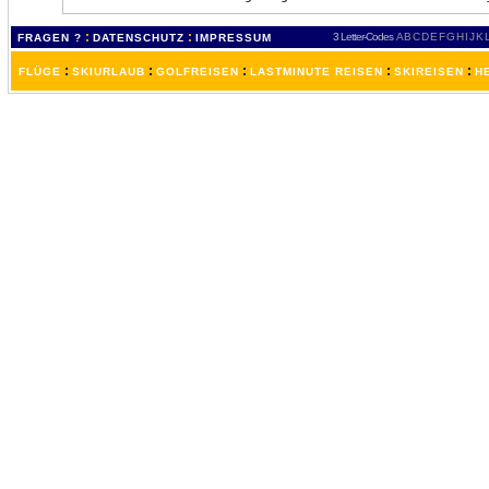
:
:
3 Letter-Codes
A
B
C
D
E
F
G
H
I
J
K
FRAGEN ?
DATENSCHUTZ
IMPRESSUM
:
:
:
:
:
FLÜGE
SKIURLAUB
GOLFREISEN
LASTMINUTE REISEN
SKIREISEN
H