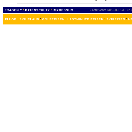
:
:
3 Letter-Codes
A
B
C
D
E
F
G
H
I
J
K
FRAGEN ?
DATENSCHUTZ
IMPRESSUM
:
:
:
:
:
FLÜGE
SKIURLAUB
GOLFREISEN
LASTMINUTE REISEN
SKIREISEN
H