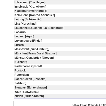
Hilversum (The Hague)
Innsbruck [Kranebitten]
Klagenfurt [Wörthersee]
Köln/Bonn [Konrad Adenauer]
Leipzig [Schkeuditz]
Linz [Horsching]
Lausanne [Lausanne-La Blecherette]
Locarno
Lugano [Agno]
Luxembourg [Findel]
Luzern
Maastricht [Zuid-Limburg]
München [Franz Josef Strauss]
Münster/Osnabrück [Greven]
Nürnberg
Paderborn/Lippstadt
Rostock
Rotterdam
Saarbrücken [Ensheim]
Salzburg
Stuttgart [Echterdingen]
Wien [Schwechat]
Zürich [Zürich-Kloten]
Billige Flüge Cabinda / CAB