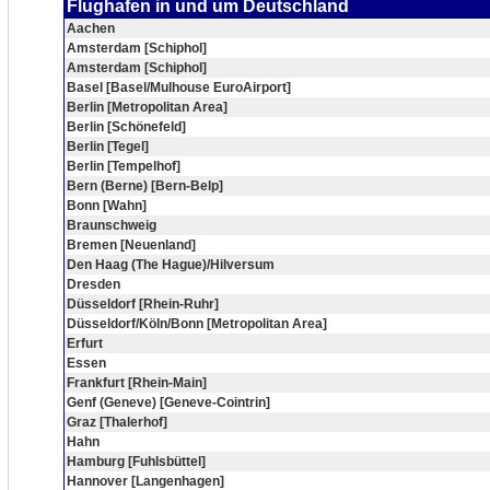
Flughafen in und um Deutschland
Aachen
Amsterdam [Schiphol]
Amsterdam [Schiphol]
Basel [Basel/Mulhouse EuroAirport]
Berlin [Metropolitan Area]
Berlin [Schönefeld]
Berlin [Tegel]
Berlin [Tempelhof]
Bern (Berne) [Bern-Belp]
Bonn [Wahn]
Braunschweig
Bremen [Neuenland]
Den Haag (The Hague)/Hilversum
Dresden
Düsseldorf [Rhein-Ruhr]
Düsseldorf/Köln/Bonn [Metropolitan Area]
Erfurt
Essen
Frankfurt [Rhein-Main]
Genf (Geneve) [Geneve-Cointrin]
Graz [Thalerhof]
Hahn
Hamburg [Fuhlsbüttel]
Hannover [Langenhagen]