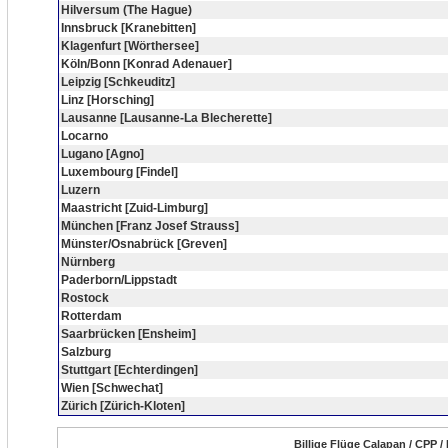
Hilversum (The Hague)
Innsbruck [Kranebitten]
Klagenfurt [Wörthersee]
Köln/Bonn [Konrad Adenauer]
Leipzig [Schkeuditz]
Linz [Horsching]
Lausanne [Lausanne-La Blecherette]
Locarno
Lugano [Agno]
Luxembourg [Findel]
Luzern
Maastricht [Zuid-Limburg]
München [Franz Josef Strauss]
Münster/Osnabrück [Greven]
Nürnberg
Paderborn/Lippstadt
Rostock
Rotterdam
Saarbrücken [Ensheim]
Salzburg
Stuttgart [Echterdingen]
Wien [Schwechat]
Zürich [Zürich-Kloten]
Billige Flüge Calapan / CPP /