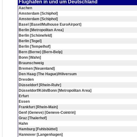
Flughafen in und um Deutschland
Aachen
Amsterdam [Schiphol]
Amsterdam [Schiphol]
Basel [Basel/Mulhouse EuroAirport]
Berlin [Metropolitan Area]
Berlin [Schönefeld]
Berlin [Tegel]
Berlin [Tempelhof]
Bern (Berne) [Bern-Belp]
Bonn [Wahn]
Braunschweig
Bremen [Neuenland]
Den Haag (The Hague)/Hilversum
Dresden
Düsseldorf [Rhein-Ruhr]
Düsseldorf/Köln/Bonn [Metropolitan Area]
Erfurt
Essen
Frankfurt [Rhein-Main]
Genf (Geneve) [Geneve-Cointrin]
Graz [Thalerhof]
Hahn
Hamburg [Fuhlsbüttel]
Hannover [Langenhagen]