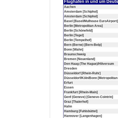
Flughafen in und um Deut
Aachen
Amsterdam [Schiphol]
Amsterdam [Schiphol]
Basel [Basel/Mulhouse EuroAirport]
Berlin [Metropolitan Area]
Berlin [Schönefeld]
Berlin [Tegel]
Berlin [Tempelhof]
Bern (Berne) [Bern-Belp]
Bonn [Wahn]
Braunschweig
Bremen [Neuenland]
Den Haag (The Hague)/Hilversum
Dresden
Düsseldorf [Rhein-Ruhr]
Düsseldorf/Köln/Bonn [Metropolitan
Erfurt
Essen
Frankfurt [Rhein-Main]
Genf (Geneve) [Geneve-Cointrin]
Graz [Thalerhof]
Hahn
Hamburg [Fuhlsbüttel]
Hannover [Langenhagen]