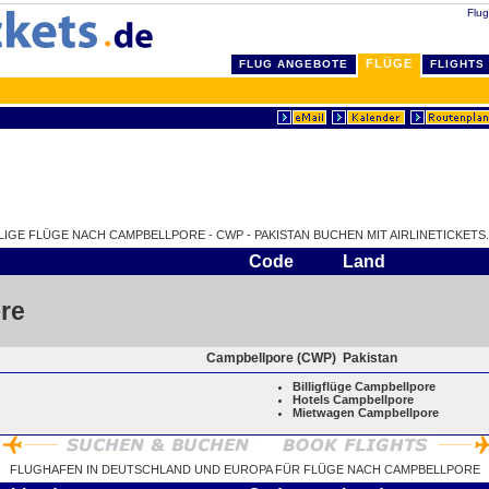
Flug
FLÜGE
FLUG ANGEBOTE
FLIGHTS
LLIGE FLÜGE NACH CAMPBELLPORE - CWP - PAKISTAN BUCHEN MIT AIRLINETICKETS.
Code
Land
re
Campbellpore (CWP)
Pakistan
Billigflüge Campbellpore
Hotels Campbellpore
Mietwagen Campbellpore
FLUGHAFEN IN DEUTSCHLAND UND EUROPA FÜR FLÜGE NACH CAMPBELLPORE