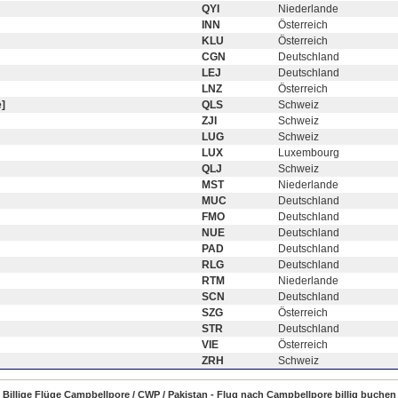
QYI
Niederlande
INN
Österreich
KLU
Österreich
CGN
Deutschland
LEJ
Deutschland
LNZ
Österreich
]
QLS
Schweiz
ZJI
Schweiz
LUG
Schweiz
LUX
Luxembourg
QLJ
Schweiz
MST
Niederlande
MUC
Deutschland
FMO
Deutschland
NUE
Deutschland
PAD
Deutschland
RLG
Deutschland
RTM
Niederlande
SCN
Deutschland
SZG
Österreich
STR
Deutschland
VIE
Österreich
ZRH
Schweiz
Billige Flüge Campbellpore / CWP / Pakistan - Flug nach Campbellpore billig buchen