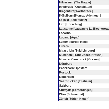
Hilversum (The Hague)
Innsbruck [Kranebitten]
Klagenfurt [Wörthersee]
Köln/Bonn [Konrad Adenauer]
Leipzig [Schkeuditz]
Linz [Horsching]
Lausanne [Lausanne-La Blecherette
Locarno
Lugano [Agno]
Luxembourg [Findel]
Luzern
Maastricht [Zuid-Limburg]
München [Franz Josef Strauss]
Münster/Osnabrück [Greven]
Nürnberg
Paderborn/Lippstadt
Rostock
Rotterdam
Saarbrücken [Ensheim]
Salzburg
Stuttgart [Echterdingen]
Wien [Schwechat]
Zürich [Zürich-Kloten]